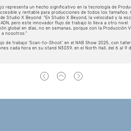
ajo representa un hecho significativo en la tecnología de Prod
 accesible y rentable para producciones de todos los tamaños
de Studio X Beyond: “En Studio X Beyond, la velocidad y la esc
DN, pero este innovador flujo de trabajo lo lleva a otro nivel.
n global en días, no en semanas, porque con la Producción Vir
 a nosotros.”
jo de trabajo ‘Scan-to-Shoot’ en el NAB Show 2025, con talle
es cada hora en su stand N3039, en el North Hall, del 6 al 9 de