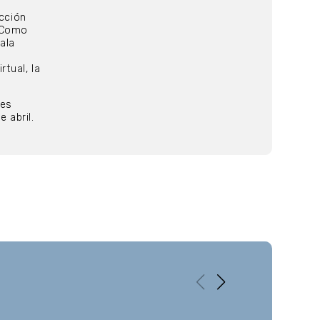
ucción
. Como
ala
tual, la
res
 abril.