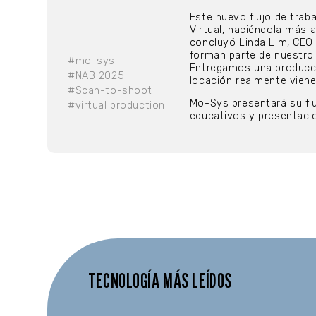
Este nuevo flujo de trab
Virtual, haciéndola más
concluyó Linda Lim, CEO 
forman parte de nuestro A
#mo-sys
Entregamos una producció
#NAB 2025
locación realmente viene
#Scan-to-shoot
Mo-Sys presentará su flu
#virtual production
educativos y presentacion
TECNOLOGÍA MÁS LEÍDOS