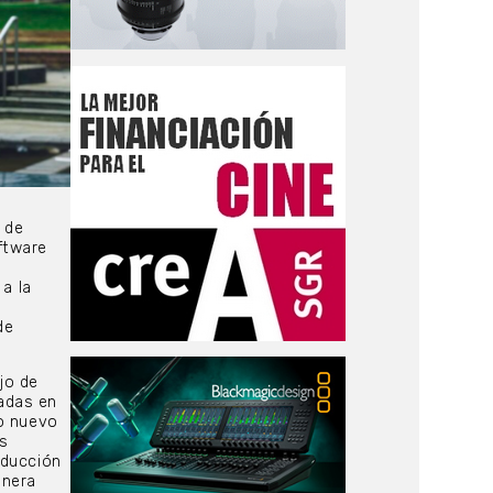
 de
ftware
 a la
de
jo de
adas en
ro nuevo
s
oducción
anera