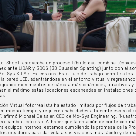
n-to-Shoot’ aprovecha un proceso híbrido que combina técnicas
ediante LIDAR y 3DGS (3D Gaussian Splatting) junto con el so
o-Sys XR Set Extensions. Este flujo de trabajo permite a los
 la pared LED, adentrándose en el entorno virtual y regresando
 logrando movimientos de cámara más dinámicos, atractivos y
an al máximo estas locaciones escaneadas en instalaciones 
as.
ión Virtual fotorrealista ha estado limitada por flujos de traba
n mucho tiempo y requieren habilidades altamente especializ
, afirmó Michael Geissler, CEO de Mo-Sys Engineering. “Nuest
neo cambia todo eso. Al hacer que la creación de contenido má
ara equipos internos, estamos cumpliendo la promesa de la Pr
los creadores para dar vida a sus visiones más rápido y de m