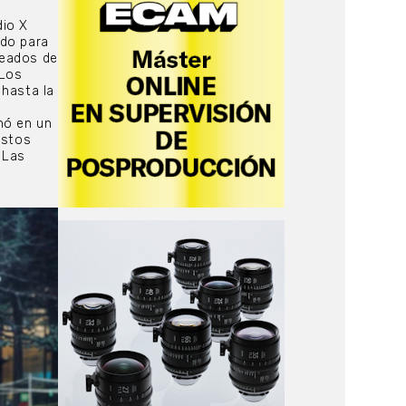
dio X
ado para
neados de
 Los
 hasta la
mó en un
ostos
 Las