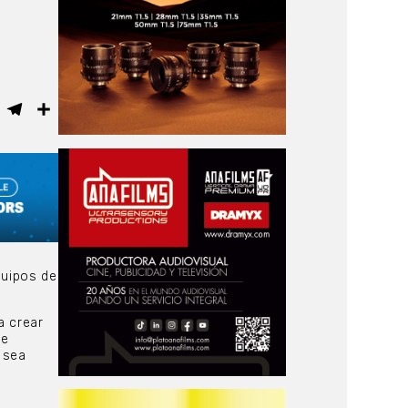
ebook
WhatsApp
Telegram
Compartir
quipos de
a crear
de
 sea