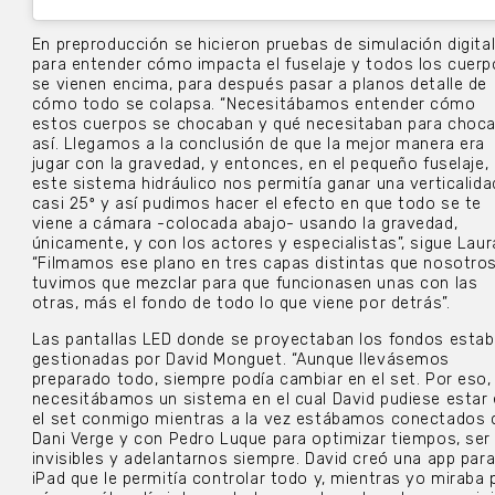
En preproducción se hicieron pruebas de simulación digita
para entender cómo impacta el fuselaje y todos los cuer
se vienen encima, para después pasar a planos detalle de
cómo todo se colapsa. “Necesitábamos entender cómo
estos cuerpos se chocaban y qué necesitaban para choc
así. Llegamos a la conclusión de que la mejor manera era
jugar con la gravedad, y entonces, en el pequeño fuselaje,
este sistema hidráulico nos permitía ganar una verticalida
casi 25º y así pudimos hacer el efecto en que todo se te
viene a cámara -colocada abajo- usando la gravedad,
únicamente, y con los actores y especialistas”, sigue Laur
“Filmamos ese plano en tres capas distintas que nosotro
tuvimos que mezclar para que funcionasen unas con las
otras, más el fondo de todo lo que viene por detrás”.
Las pantallas LED donde se proyectaban los fondos esta
gestionadas por David Monguet. “Aunque llevásemos
preparado todo, siempre podía cambiar en el set. Por eso,
necesitábamos un sistema en el cual David pudiese estar
el set conmigo mientras a la vez estábamos conectados 
Dani Verge y con Pedro Luque para optimizar tiempos, ser
invisibles y adelantarnos siempre. David creó una app par
iPad que le permitía controlar todo y, mientras yo miraba 