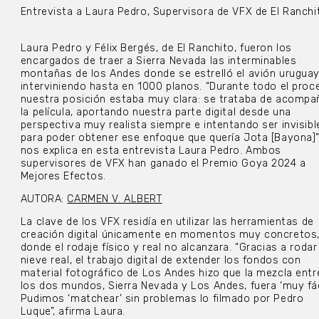
Entrevista a Laura Pedro, Supervisora de VFX de El Ranchi
Laura Pedro y Félix Bergés, de El Ranchito, fueron los
encargados de traer a Sierra Nevada las interminables
montañas de los Andes donde se estrelló el avión uruguay
interviniendo hasta en 1000 planos. “Durante todo el proc
nuestra posición estaba muy clara: se trataba de acompa
la película, aportando nuestra parte digital desde una
perspectiva muy realista siempre e intentando ser invisibl
para poder obtener ese enfoque que quería Jota [Bayona]”
nos explica en esta entrevista Laura Pedro. Ambos
supervisores de VFX han ganado el Premio Goya 2024 a
Mejores Efectos.
AUTORA:
CARMEN V. ALBERT
La clave de los VFX residía en utilizar las herramientas de
creación digital únicamente en momentos muy concretos
donde el rodaje físico y real no alcanzara. “Gracias a rodar
nieve real, el trabajo digital de extender los fondos con
material fotográfico de Los Andes hizo que la mezcla entr
los dos mundos, Sierra Nevada y Los Andes, fuera ‘muy fáci
Pudimos ‘matchear’ sin problemas lo filmado por Pedro
Luque”, afirma Laura.