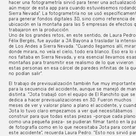
hacer una fotogrametría sirvió para tener una actualizaci
aún mejor de esta app para cuando estuviésemos rodand
Sierra Nevada”. La fotogrametría no se usó específicamen
para generar fondos digitales 3D, sino como referencia de
ubicación en la montaña para las 5 empresas de efectos 
trabajaron en la producción.
Uno de los grandes retos, en este sentido, de Laura Pedro
Félix Bergés, fue ayudar a JA Bayona a trasladar la intens
de Los Andes a Sierra Nevada. “Cuando llegamos allí, mira
donde mirara, no veía el cielo, todo era blanco. Eso era lo
nos faltaba en Sierra Nevada, y era esencial llevarnos esa
montañas para transmitir ese realismo de lo que vivieron
estas personas en esa cárcel de paredes infinitas de la qu
no podían salir”.
El trabajo de previsualización también fue muy importante
para la secuencia del accidente, aunque se manejó de ma
distinta. “Jota trabajó con el equipo de El Ranchito que se
dedica a hacer previsualizaciones en 3D. Fueron muchos
meses de ver y valorar plano a plano el accidente, y cuan
Jota lo tuvo claro empezamos a ver qué necesitábamos
construir para que todas estas piezas –porque cada plano
como una pequeña pieza- se pudieran filmar tanto en la p
de fotografía como en lo que necesitaba Jota para conta
este accidente”, recuerda Laura Pedro. “Esto nos sirvió pa