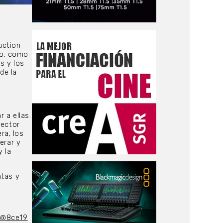
uction
do, como
s y los
de la
 a ellas.
sector
ra, los
erar y
y la
ntas y
a@8ce19