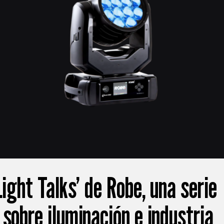
Light Talks’ de Robe, una serie
sobre iluminación e industria