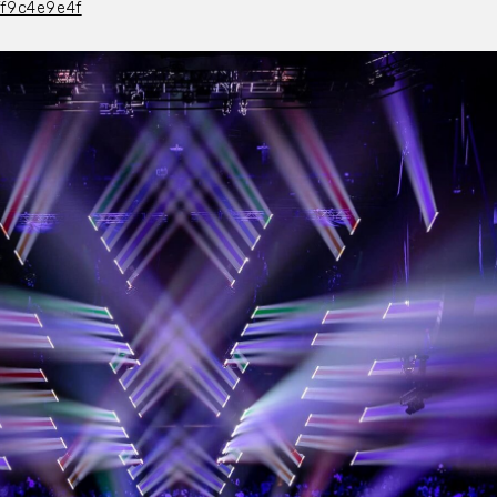
ff9c4e9e4f