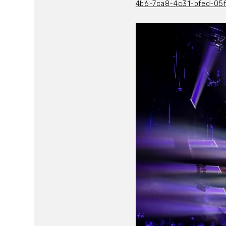
4b6-7ca8-4c31-bfed-05