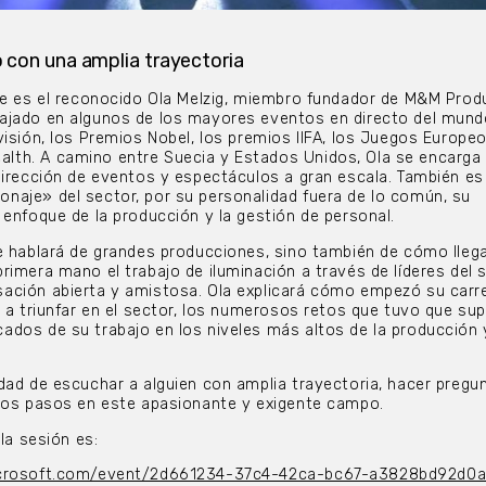
o con una amplia trayectoria
be es el reconocido Ola Melzig, miembro fundador de M&M Prod
ajado en algunos de los mayores eventos en directo del mun
visión, los Premios Nobel, los premios IIFA, los Juegos Europeo
th. A camino entre Suecia y Estados Unidos, Ola se encarga 
dirección de eventos y espectáculos a gran escala. También es
naje» del sector, por su personalidad fuera de lo común, su
 enfoque de la producción y la gestión de personal.
e hablará de grandes producciones, sino también de cómo llegar
rimera mano el trabajo de iluminación a través de líderes del 
ación abierta y amistosa. Ola explicará cómo empezó su carre
r a triunfar en el sector, los numerosos retos que tuvo que sup
dos de su trabajo en los niveles más altos de la producción 
dad de escuchar a alguien con amplia trayectoria, hacer pregu
eros pasos en este apasionante y exigente campo.
 la sesión es:
microsoft.com/event/2d661234-37c4-42ca-bc67-a3828bd92d0