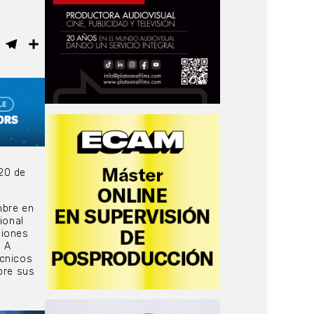
ebook
WhatsApp
Telegram
Compartir
 20 de
mbre en
ional
siones
. A
écnicos
bre sus