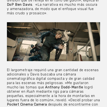
división que se refleja en el tono del guión», explica el
DoP Ben Davis
.
«La narrativa es mucho más oscura
y amenazadora, de modo que el enfoque visual fue
más crudo y prosaico».
El largometraje requirió una gran cantidad de escenas
adicionales y Davis buscaba una cámara
cinematográfica digital compacta y de gran calidad
para las escenas más peligrosas. «Me gustaron
mucho las tomas que
Anthony Dodd-Mantle
logró
obtener en
Rush
mediante rigs para cámaras
pequeñas, especialmente a la hora de montarlas en
lugares fuera de lo común», reveló. «Decidí probar una
Pocket Cinema Camera
después de encontrarme con