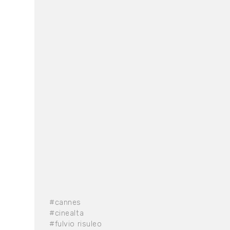
#cannes
#cinealta
#fulvio risuleo