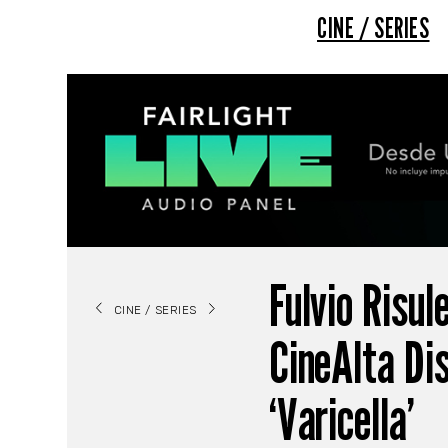
CINE / SERIES
Fulvio Risul
CINE / SERIES
CineAlta Di
‘Varicella’