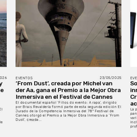
2026
23/05/2025
EVENTOS
EV
y
‘From Dust’, creada por Michel van
So
de
der Aa, gana el Premio a la Mejor Obra
in
Inmersiva en el Festival de Cannes
Cr
ac
El documental español ‘Fillos do evento: A rapa’, dirigido
por Brais Revaldería formó parte de esta segunda edición El
El
La 
Jurado de la Competencia Inmersiva del 78º Festival de
pan
Cannes otorgó el Premio a la Mejor Obra Inmersiva a ‘From
var
Dust’, creada...
de
incl
pro