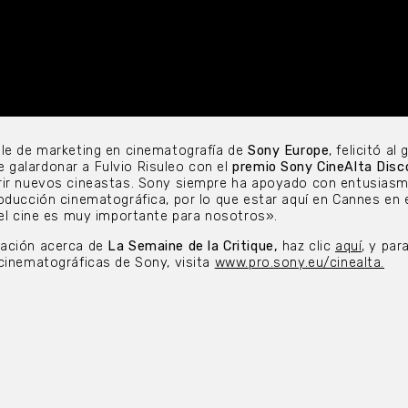
le de marketing en cinematografía de
Sony Europe
, felicitó al
galardonar a Fulvio Risuleo con el
premio Sony CineAlta Disc
rir nuevos cineastas. Sony siempre ha apoyado con entusiasm
oducción cinematográfica, por lo que estar aquí en Cannes en 
del cine es muy importante para nosotros».
mación acerca de
La Semaine de la Critique,
haz clic
aquí
, y par
cinematográficas de Sony, visita
www.pro.sony.eu/cinealta.