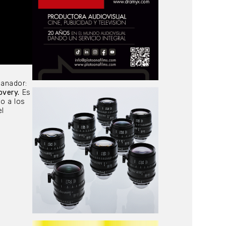
 ganador:
overy.
Es
o a los
el
a