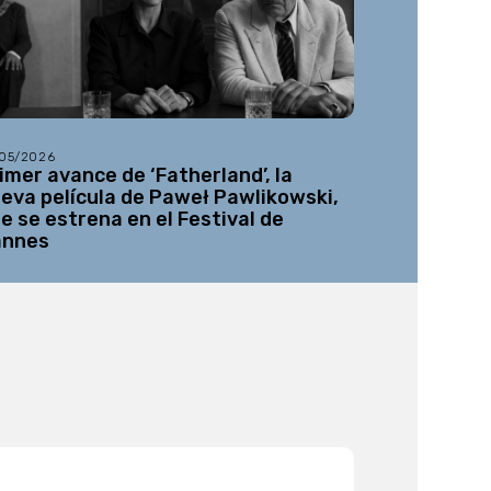
/05/2026
30/07/2026
imer avance de ‘Fatherland’, la
Se abre el
eva película de Paweł Pawlikowski,
un espacio
e se estrena en el Festival de
por la his
annes
especiale