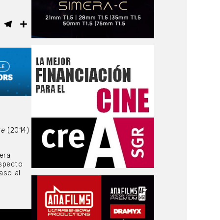
ebook
WhatsApp
Telegram
Compartir
re
(2014)
era
aspecto
aso al