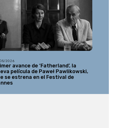
/05/2026
30/07/2026
imer avance de ‘Fatherland’, la
Se abre el
eva película de Paweł Pawlikowski,
un espacio
e se estrena en el Festival de
por la his
annes
especiale