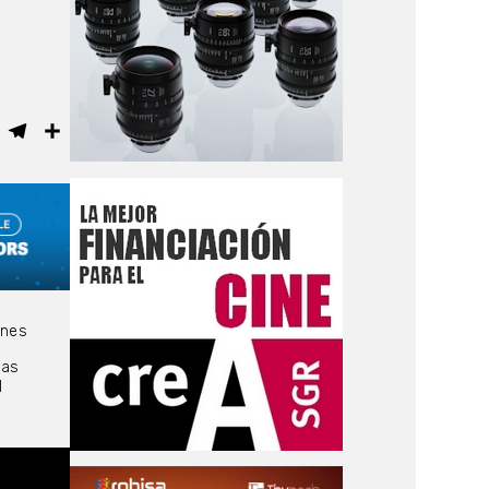
ebook
WhatsApp
Telegram
Compartir
nnes
las
l