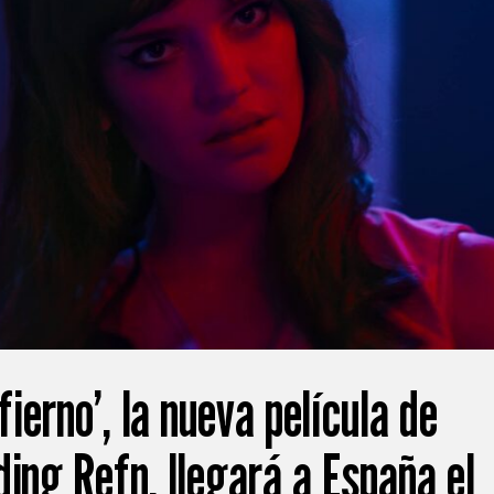
fierno’, la nueva película de
ing Refn, llegará a España el