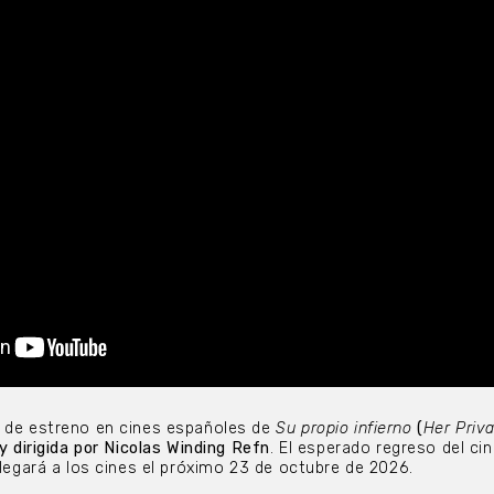
a de estreno en cines españoles de
Su propio infierno
(
Her Priva
 y dirigida por Nicolas Winding Refn
. El esperado regreso del ci
llegará a los cines el próximo 23 de octubre de 2026.