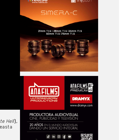
te Hell
),
neasta