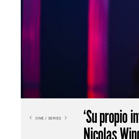
‘Su propio in
CINE / SERIES
Nicolas Wind