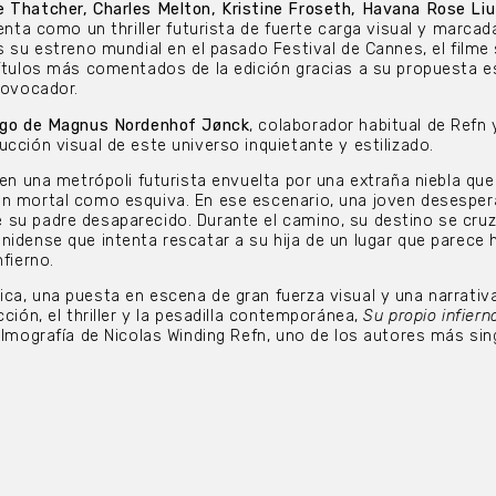
e Thatcher, Charles Melton, Kristine Froseth, Havana Rose Liu
senta como un thriller futurista de fuerte carga visual y marcad
s su estreno mundial en el pasado Festival de Cannes, el filme
títulos más comentados de la edición gracias a su propuesta e
rovocador.
argo de Magnus Nordenhof Jønck
, colaborador habitual de Refn 
cción visual de este universo inquietante y estilizado.
 en una metrópoli futurista envuelta por una extraña niebla que
an mortal como esquiva. En ese escenario, una joven desespe
 su padre desaparecido. Durante el camino, su destino se cru
nidense que intenta rescatar a su hija de un lugar que parece
nfierno.
ca, una puesta en escena de gran fuerza visual y una narrativ
cción, el thriller y la pesadilla contemporánea,
Su propio infiern
filmografía de Nicolas Winding Refn, uno de los autores más sin