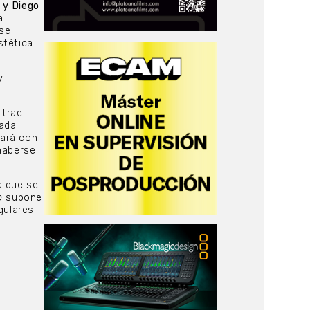
 y Diego
a
 se
stética
y
 trae
rada
zará con
 haberse
a que se
o
supone
gulares