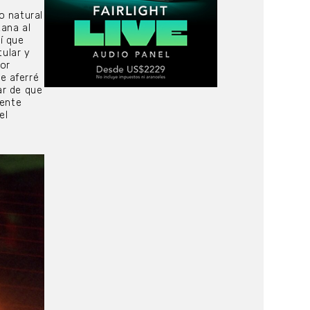
o natural
tana al
í que
tular y
jor
e aferré
ar de que
mente
el