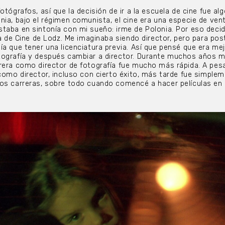
otógrafos, así que la decisión de ir a la escuela de cine fue alg
nia, bajo el régimen comunista, el cine era una especie de ven
taba en sintonía con mi sueño: irme de Polonia. Por eso decid
la de Cine de Lodz. Me imaginaba siendo director, pero para pos
ía que tener una licenciatura previa. Así que pensé que era me
tografía y después cambiar a director. Durante muchos años m
rera como director de fotografía fue mucho más rápida. A pes
 como director, incluso con cierto éxito, más tarde fue simple
os carreras, sobre todo cuando comencé a hacer películas en 