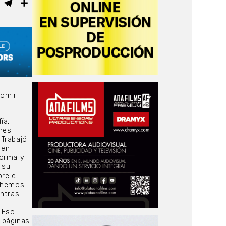
ebook
WhatsApp
Telegram
Compartir
womir
ía,
enes
 Trabajó
 en
forma y
 su
re el
e hemos
entras
 Eso
 páginas