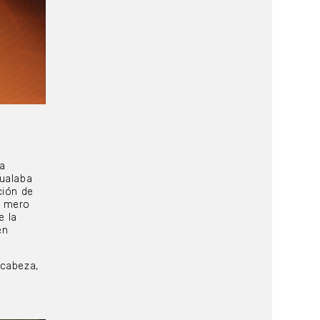
ía
gualaba
ción de
n mero
e la
en
 cabeza,