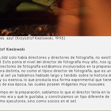
es: azul
‘
(Krzysztof Kieślowski, 1993).
tof Kieslowski
Łódź solo había directores y directores de fotografía, no exist
. Esto ponía el nivel del director de fotografía muy alto, nos i
directores de fotografía estábamos involucrados en la prepara
ra distinta, no como el típico director de fotografía, que es u
 al set ya habíamos hablado largo y tendido sobre la historia d
 y su esencia, lo que producía esa forma experimental que tien
s de esa época, las cuales poseen imágenes muy inusuales.
o en la preparación, sabíamos lo que el director tenía en la
cómo era y qué le gustaba, y construíamos un tipo diferente de
mo ejecutores, sino como socios en el set.