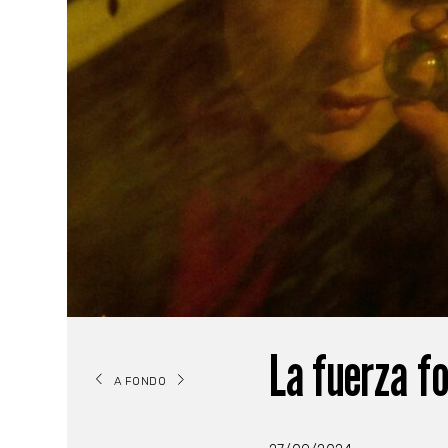
La fuerza f
A FONDO