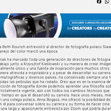
Fac
ía Beth Rourich entrevistó al director de fotografía polaco Sla
manejo del color marcó una época
dziak ha marcado toda una generación de directores de fotograf
abajo junto a Krzysztof Kieślowski y su manera de crear imág
almente único y una fuente de inspiración para muchos otros.
nera atrevida e inspiradora y a pesar de desarrollar su carrera
nematográficas y diversos países, ha conservado siempre una 
todas las películas que ha rodado. Creo que es en la esencia de
rección de fotografía donde podemos aprender una filosofía sob
ue totalmente vigente, aún con todos los cambios técnicos qu
l tiempo en que él desarrolló su carrera. Hace unos meses, mi
n una colega polaca, Anna Bogacz, me ofreció la posibilidad de
él para conversar sobre su carrera y su forma de hacer cine.
una larga y apasionante entrevista por Zoom que podría durar