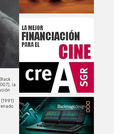
Black
007), la
ación
 (1991)
trenado