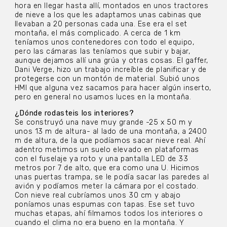
hora en llegar hasta allí, montados en unos tractores
de nieve a los que les adaptamos unas cabinas que
llevaban a 20 personas cada una. Ese era el set
montaña, el más complicado. A cerca de 1 km
teníamos unos contenedores con todo el equipo,
pero las cámaras las teníamos que subir y bajar,
aunque dejamos allí una grúa y otras cosas. El gaffer,
Dani Verge, hizo un trabajo increíble de planificar y de
protegerse con un montón de material. Subió unos
HMI que alguna vez sacamos para hacer algún inserto,
pero en general no usamos luces en la montaña.
¿Dónde rodasteis los interiores?
Se construyó una nave muy grande -25 x 50 m y
unos 13 m de altura- al lado de una montaña, a 2400
m de altura, de la que podíamos sacar nieve real. Ahí
adentro metimos un suelo elevado en plataformas
con el fuselaje ya roto y una pantalla LED de 33
metros por 7 de alto, que era como una U. Hicimos
unas puertas trampa, se le podía sacar las paredes al
avión y podíamos meter la cámara por el costado.
Con nieve real cubríamos unos 30 cm y abajo
poníamos unas espumas con tapas. Ese set tuvo
muchas etapas, ahí filmamos todos los interiores o
cuando el clima no era bueno en la montaña. Y