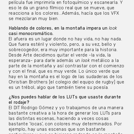
película fue imprimirla en fotoquímico y escanearla. Y
eso le da un grano fílmico real que se mueve, que
reacciona a los colores…Además, hacía que los VFX
se mezclaran muy bien.
Hablando de colores, en la montaña impera un
look
casi monocromático.
El afuera es un lugar donde no hay vida, no hay nada.
Que fuera estéril y violento, pero, a su vez, bello y
sobrecogedor, era muy importante para la historia.
Desde Arte decidimos quitar el verde -la vida, la
esperanza- para darle además un
look
metálico a la
parte de la montaña y así contrastar con el comienzo
y con el final, que es muy verde. Lo único verde que
hay en la montaña es el logo de las sudaderas de los
Christian Brothers [el colegio del equipo de rugby] que
es un trébol, algo que también tiene su poesía.
¿Nos puedes hablar de los LUTs que usaste durante
el rodaje?
El DIT Rodrigo Gómez y yo trabajamos de una manera
bastante creativa a la hora de generar los LUTs para
las distintas escenas, haciendo a veces cosas
bastante ‘locas’, con colores muy determinados. Por
ejemplo, hay unas escenas que son bastante