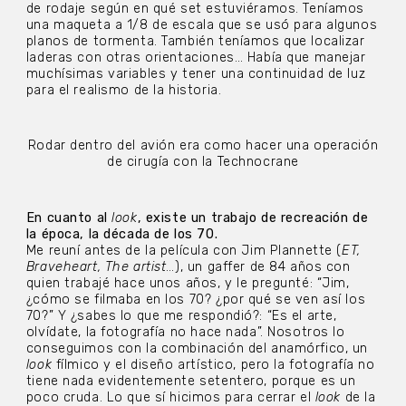
de rodaje según en qué set estuviéramos. Teníamos
una maqueta a 1/8 de escala que se usó para algunos
planos de tormenta. También teníamos que localizar
laderas con otras orientaciones… Había que manejar
muchísimas variables y tener una continuidad de luz
para el realismo de la historia.
Rodar dentro del avión era como hacer una operación
de cirugía con la Technocrane
En cuanto al
look
, existe un trabajo de recreación de
la época, la década de los 70.
Me reuní antes de la película con Jim Plannette (
ET,
Braveheart, The artist
…), un gaffer de 84 años con
quien trabajé hace unos años, y le pregunté: “Jim,
¿cómo se filmaba en los 70? ¿por qué se ven así los
70?” Y ¿sabes lo que me respondió?: “Es el arte,
olvídate, la fotografía no hace nada”. Nosotros lo
conseguimos con la combinación del anamórfico, un
look
fílmico y el diseño artístico, pero la fotografía no
tiene nada evidentemente setentero, porque es un
poco cruda. Lo que sí hicimos para cerrar el
look
de la