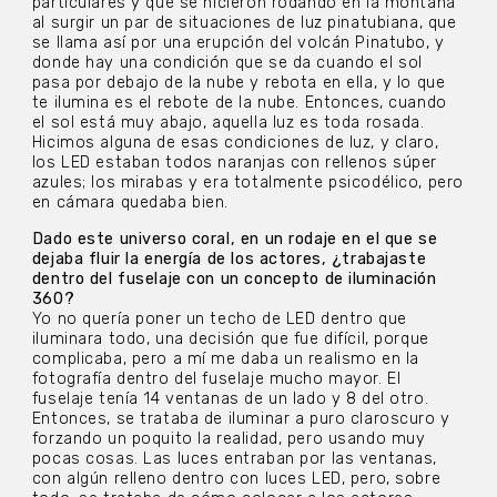
particulares y que se hicieron rodando en la montaña
al surgir un par de situaciones de luz pinatubiana, que
se llama así por una erupción del volcán Pinatubo, y
donde hay una condición que se da cuando el sol
pasa por debajo de la nube y rebota en ella, y lo que
te ilumina es el rebote de la nube. Entonces, cuando
el sol está muy abajo, aquella luz es toda rosada.
Hicimos alguna de esas condiciones de luz, y claro,
los LED estaban todos naranjas con rellenos súper
azules; los mirabas y era totalmente psicodélico, pero
en cámara quedaba bien.
Dado este universo coral, en un rodaje en el que se
dejaba fluir la energía de los actores, ¿trabajaste
dentro del fuselaje con un concepto de iluminación
360?
Yo no quería poner un techo de LED dentro que
iluminara todo, una decisión que fue difícil, porque
complicaba, pero a mí me daba un realismo en la
fotografía dentro del fuselaje mucho mayor. El
fuselaje tenía 14 ventanas de un lado y 8 del otro.
Entonces, se trataba de iluminar a puro claroscuro y
forzando un poquito la realidad, pero usando muy
pocas cosas. Las luces entraban por las ventanas,
con algún relleno dentro con luces LED, pero, sobre