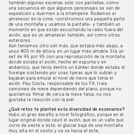
también algunas escenas solo con pantallas, como
una secuencia en que algunos personajes se van de
expedición y duermen a la intemperie. Rodamos el
amanecer en la cima -construimos una pequeña parte
de una montaña y usamos la pantalla- y también un
momento en que están escuchando la radio fuera del
avión, que es un amanecer también, así como otros
exteriores.
Aún teníamos otro set más, que estaba más abajo, a
unos 800 m de altura, en un lugar más amable. Era un
set de 95 por 95 con una reproducción de la montaña
donde estaba el avión, hecha en espuma y en
andamios, que tenía dentro un búnker donde estaba el
fuselaje sostenido por unas tijeras que lo subían y
bajaban para emular el nivel de nieve que tenía el
avión. Pau Costa, responsable de los FX, traía
camiones de nieve dependiendo del plano, porque no
queríamos filmar de cerca la nieve falsa, no nos
gustaba la reacción con la piel.
¿Qué retos te planteó esta diversidad de escenarios?
Hubo un gran desafío a nivel fotográfico, porque en el
lugar original donde cayó el avión, que es un valle que
corre de oeste a este, el glaciar baja de una montaña
muy alta en el oeste y se va hacia el este,