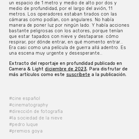
un espacio de 1 metro y medio de alto por dos y
medio de profundidad, por el largo del avión, 11
metros. Los operadores estaban tirados con las
cámaras como podían, con angulares. No había
manera de poner luz por ningún lado. Y había acciones
bastante peligrosas con los actores, porque tenían
que estar tapados con nieve y destaparse: cómo
respirar, por dónde entrar, en qué momento entrar…
Era casi como una película de guerra allá adentro. Es
una escena muy urgente y desesperante…
Extracto del reportaje en profundidad publicado en
Camera & Light
diciembre de 2023
. Para disfrutar de
más artículos como este
suscríbete
a la publicación.
#cine español
#cinematography
#dirección de fotografía
#la sociedad de la nieve
#pedro luque
#premios goya