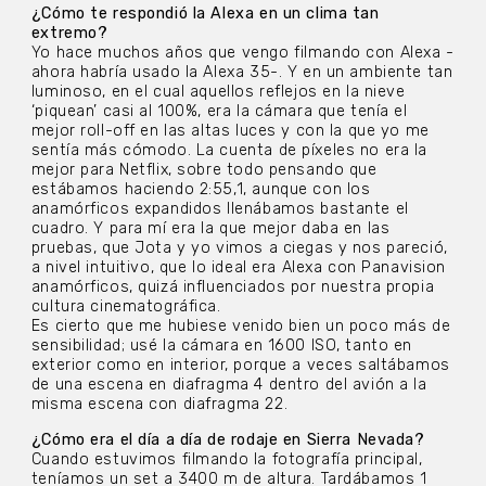
¿Cómo te respondió la Alexa en un clima tan
extremo?
Yo hace muchos años que vengo filmando con Alexa -
ahora habría usado la Alexa 35-. Y en un ambiente tan
luminoso, en el cual aquellos reflejos en la nieve
‘piquean’ casi al 100%, era la cámara que tenía el
mejor roll-off en las altas luces y con la que yo me
sentía más cómodo. La cuenta de píxeles no era la
mejor para Netflix, sobre todo pensando que
estábamos haciendo 2:55,1, aunque con los
anamórficos expandidos llenábamos bastante el
cuadro. Y para mí era la que mejor daba en las
pruebas, que Jota y yo vimos a ciegas y nos pareció,
a nivel intuitivo, que lo ideal era Alexa con Panavision
anamórficos, quizá influenciados por nuestra propia
cultura cinematográfica.
Es cierto que me hubiese venido bien un poco más de
sensibilidad; usé la cámara en 1600 ISO, tanto en
exterior como en interior, porque a veces saltábamos
de una escena en diafragma 4 dentro del avión a la
misma escena con diafragma 22.
¿Cómo era el día a día de rodaje en Sierra Nevada?
Cuando estuvimos filmando la fotografía principal,
teníamos un set a 3400 m de altura. Tardábamos 1