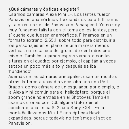
¿Qué cámaras y ópticas elegiste?
Usamos cámaras Alexa Mini LF. Los lentes fueron
Panavision anamórficos T expandidos para full frame,
y también un set de Panavision Panaspeed. Yo no soy
muy fundamentalista con el tema de los lentes, pero
sí quería que fuesen anamórficos. Filmamos en un
formato extraño: 2:55,1, sobre todo para distribuir a
los personajes en el plano de una manera menos
vertical, con esa idea del grupo, de ser todos uno
mismo. También jugamos expresivamente con las
alturas en el cuadro; por ejemplo, el capitán a veces
estaba un poco más alto y después se iba
‘hundiendo’.
Además de las cámaras principales, usamos muchas
otras: la tercera unidad a veces iba con una Red
Dragon, como cámara de un esquiador, por ejemplo, o
la Alexa Mini común para el helicóptero, porque el
zoom grande no entraba en el Shotover. También
usamos drones con DJI, alguna GoPro en el
accidente, una Leica SL2, una Sony FX3… En la
montaña llevamos Mini LF con ópticas Hawk
expandidas, porque todavía no teníamos el set de
Panavision.