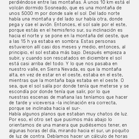
perdiéndose entre las montañas. A unos 10 km está el
volcán dormido Sosneado, que es una montaña de
unos 5000 m por donde sale el sol. Del lado norte
había una montaña y del lado sur había otra, donde
pega y cae el avión. Entonces, el sol sale por el este,
porque estás en el hemisferio sur, su inclinación es
hacia el norte y se pone en la montaña del oeste, que
a las 15 h ya estaba en sombra. Estas personas
estuvieron allí casi dos meses y medio, entonces, al
principio, el sol estaba más bajo. Después empieza a
subir, y cuando son rescatados en diciembre el sol
está casi arriba del todo. Y lo que nos pasaba en
nuestro valle, en Sierra Nevada, es que la montaña
alta, en vez de estar en el oeste, estaba en el este,
mientras que la montaña baja estaba en el oeste. O
sea, que el sol salía por donde tenía que meterse y se
escondía por donde tenía que salir, por lo que
nuestras escenas de mañana las teníamos que hacer
de tarde y viceversa -la inclinación era correcta,
porque se inclinaba hacia el sur-.
Había algunos planos que estaban muy chatos de luz.
Por eso, el otro set que pusimos más abajo lo
orientamos de una manera que pudiésemos tener, en
algunas horas del día, mirando hacia el sur, un poquito
de luz de contra. Debíamos hacer un cálculo de horas