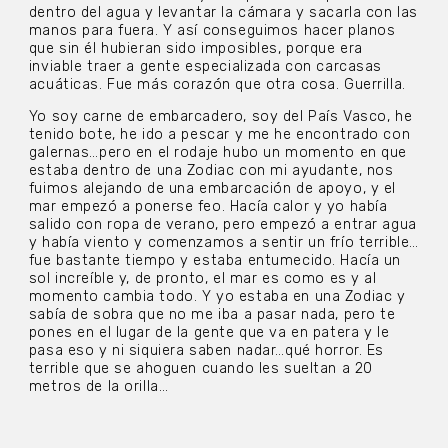
dentro del agua y levantar la cámara y sacarla con las
manos para fuera. Y así conseguimos hacer planos
que sin él hubieran sido imposibles, porque era
inviable traer a gente especializada con carcasas
acuáticas. Fue más corazón que otra cosa. Guerrilla.
Yo soy carne de embarcadero, soy del País Vasco, he
tenido bote, he ido a pescar y me he encontrado con
galernas…pero en el rodaje hubo un momento en que
estaba dentro de una Zodiac con mi ayudante, nos
fuimos alejando de una embarcación de apoyo, y el
mar empezó a ponerse feo. Hacía calor y yo había
salido con ropa de verano, pero empezó a entrar agua
y había viento y comenzamos a sentir un frío terrible…
fue bastante tiempo y estaba entumecido. Hacía un
sol increíble y, de pronto, el mar es como es y al
momento cambia todo. Y yo estaba en una Zodiac y
sabía de sobra que no me iba a pasar nada, pero te
pones en el lugar de la gente que va en patera y le
pasa eso y ni siquiera saben nadar…qué horror. Es
terrible que se ahoguen cuando les sueltan a 20
metros de la orilla…