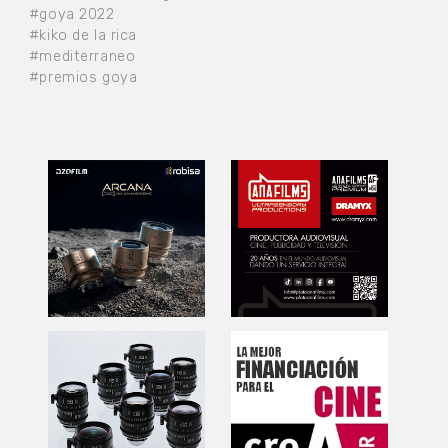
#goya 2022
#kiko de la rica
#mediterraneo
#premios goya