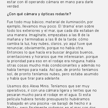
estar con él operando cámara en mano para darle
verdad.
¿Con qué cámara y ópticas rodaste?
Fue todo muy básico; material de iluminación, por
ejemplo, llevamos muy poco. El ‘drama’ eran sobre
todo los exteriores y el mar, que cada día estaban de
una manera. Imagínate, empezabas a las 8 de la
mañana y terminabas a las 8 de la tarde: cómo
cambia la luz, hay nubes, claros…yo aquí tuve que
renunciar, obviamente, porque no había otra.
Entonces lo que hacía era buscar ángulos buenos,
orientaciones y horarios que me interesaran…porque
la prioridad para eso en el rodaje era ninguna; había
otras cosas mucho más condicionantes y además no
había tiempo para nada. Así que, de pronto teníamos
sol, de pronto teníamos nubes, pero estaba asumido
y había que tirar para adelante.
Usamos dos Alexa Minis. Teníamos que ser muy
operativos, ir con una cámara ligera y lentes que no
pesaran mucho para el rodaje en el agua. Si esta
película hubiera tenido presupuesto hubiéramos
trabajado en una piscina -se barajó de hecho ir a
Malta-, pero finalmente rodamos en el mar con dos