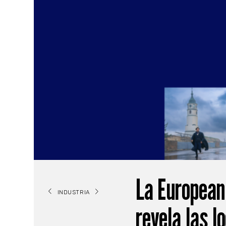
La European
INDUSTRIA
revela las l