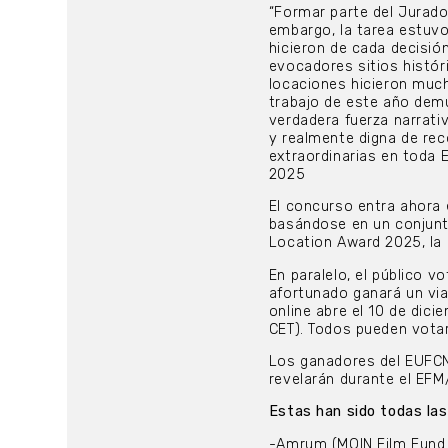
“Formar parte del Jurado
embargo, la tarea estuvo
hicieron de cada decisió
evocadores sitios histó
locaciones hicieron much
trabajo de este año dem
verdadera fuerza narrativ
y realmente digna de rec
extraordinarias en toda 
2025
El concurso entra ahora 
basándose en un conjunt
Location Award 2025, la
En paralelo, el público 
afortunado ganará un via
online abre el 10 de dic
CET). Todos pueden votar
Los ganadores del EUFC
revelarán durante el EFM
Estas han sido todas las
-Amrum (MOIN Film Fund 