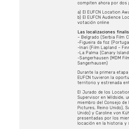
compiten ahora por dos 
a) El EUFCN Location Aw
b) El EUFCN Audience Loc
votación online
Las localizaciones final
– Belgrado (Serbia Film C
-Figueira da foz (Portuga
-Inari (Film Lapland – Fin
-La Palma (Canary Island
-Sangerhausen (MDM Film
Sangerhausen)
Durante la primera etapa
EUFCN tuvieron la oportu
territorio y estrenada e
El Jurado de los Locati
Supervisor en Wildside, 
miembro del Consejo de la
Pictures, Reino Unido), 
Unido) y Caroline von Küh
presentadas por los miem
locación en la historia y