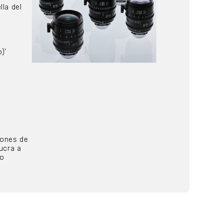
lla del
)’
iones de
ucra a
to