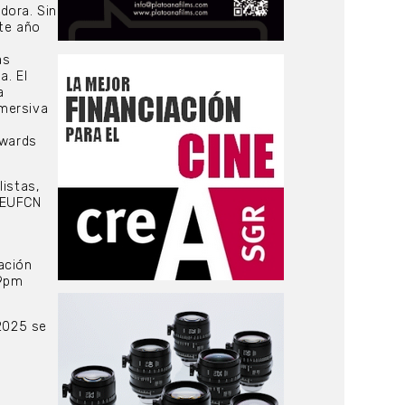
dora. Sin
ste año
as
a. El
a
nmersiva
Awards
listas,
l EUFCN
ación
59pm
2025 se