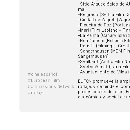
-Sitio Arqueológico de A
mal’
-Belgrado (Serbia Film Co
-Ciudad de Zagreb (Zagre
-Figueira da Foz (Portug
-Inari (Film Lapland – Fin
-La Palma (Canary Island
-Nea Kameni (Hellenic Fil
-Peristil (Filming in Croa
-Sangerhausen (MDM Film
Sangerhausen)’
-Svalbard (Arctic Film N
-Svetvinčenat (Istria Fi
-Ayuntamiento de Vilna (V
#cine español
#European Film
EUFCN promueve la amplia
Commissions Network
rodaje, y defiende el co
profesionales del cine, 
#rodaje
económico y social de un