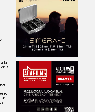
a
o)
e la
a en su
n
ager,
nt
Reino
aturas
ada