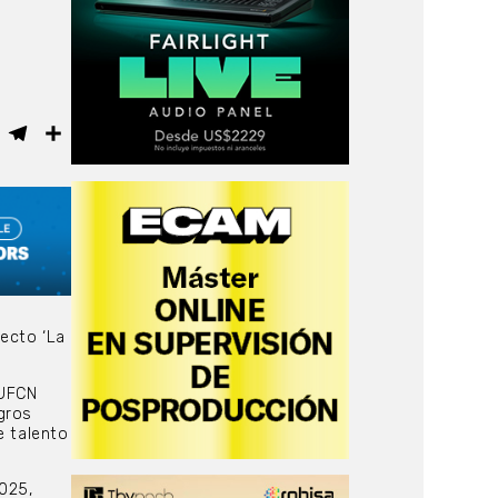
ebook
WhatsApp
Telegram
Compartir
yecto ‘La
EUFCN
gros
e talento
025,