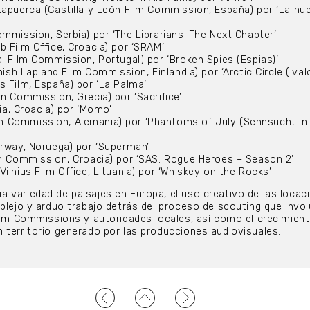
tapuerca (Castilla y León Film Commission, España) por ‘La hue
mmission, Serbia) por ‘The Librarians: The Next Chapter’
b Film Office, Croacia) por ‘SRAM’
al Film Commission, Portugal) por ‘Broken Spies (Espias)’
nish Lapland Film Commission, Finlandia) por ‘Arctic Circle (Ivalo
s Film, España) por ‘La Palma’
m Commission, Grecia) por ‘Sacrifice’
tia, Croacia) por ‘Momo’
 Commission, Alemania) por ‘Phantoms of July (Sehnsucht in
orway, Noruega) por ‘Superman’
lm Commission, Croacia) por ‘SAS. Rogue Heroes – Season 2’
ilnius Film Office, Lituania) por ‘Whiskey on the Rocks’
 variedad de paisajes en Europa, el uso creativo de las locac
mplejo y arduo trabajo detrás del proceso de scouting que invol
Film Commissions y autoridades locales, así como el crecimien
 territorio generado por las producciones audiovisuales.