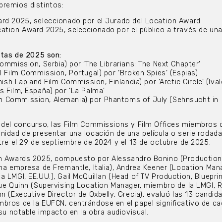
premios distintos:
ard 2025, seleccionado por el Jurado del Location Award
ation Award 2025, seleccionado por el público a través de un
istas de 2025 son:
ommission, Serbia) por ‘The Librarians: The Next Chapter’
l Film Commission, Portugal) por ‘Broken Spies’ (Espias)
nish Lapland Film Commission, Finlandia) por ‘Arctic Circle’ (Ival
s Film, España) por ‘La Palma’
 Commission, Alemania) por Phantoms of July (Sehnsucht in
 del concurso, las Film Commissions y Film Offices miembros d
nidad de presentar una locación de una película o serie rodad
ntre el 29 de septiembre de 2024 y el 13 de octubre de 2025.
on Awards 2025, compuesto por Alessandro Bonino (Productio
una empresa de Fremantle, Italia), Andrea Keener (Location Man
 LMGI, EE.UU.), Gail McQuillan (Head of TV Production, Bluepri
Sue Quinn (Supervising Location Manager, miembro de la LMGI, 
n (Executive Director de Oxbelly, Grecia), evaluó las 13 candid
bros de la EUFCN, centrándose en el papel significativo de c
 su notable impacto en la obra audiovisual.