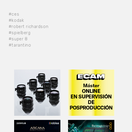
#ces
#kodak
#robert richardson
#spielberg
#super 8
#tarantino