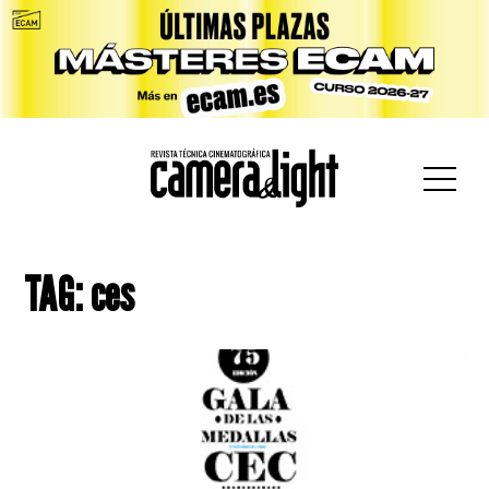
car:
TAG: ces