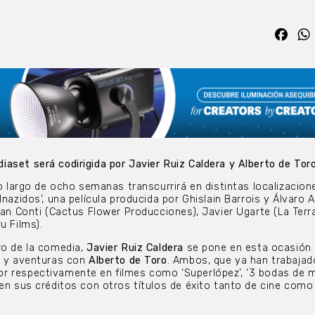
Fac
aset será codirigida por Javier Ruiz Caldera y Alberto de Tor
lo largo de ocho semanas transcurrirá en distintas localizacion
lnazidos’, una película producida por Ghislain Barrois y Álvaro 
tian Conti (Cactus Flower Producciones), Javier Ugarte (La Terr
u Films).
ro de la comedia,
Javier Ruiz Caldera
se pone en esta ocasión a
n y aventuras con
Alberto de Toro
. Ambos, que ya han trabajad
r respectivamente en filmes como ‘Superlópez’, ‘3 bodas de m
 en sus créditos con otros títulos de éxito tanto de cine como