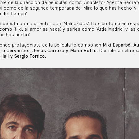
ble de la dirección de películas como ‘Anacleto: Agente Secret
í como de la segunda temporada de ‘Mira lo que has hecho’ y
o del Tiempo’.
ue debuta como director con ‘Malnazidos’, ha sido también res
como ‘Kiki, el amor se hace’, y series como ‘Arde Madrid’ y las 
ue has hecho’.
 elenco protagonista de la película lo componen
Miki Esparbé, A
lvaro Cervantes, Jesús Carroza y María Botto.
Completan el rep
lali y Sergio Torrico.