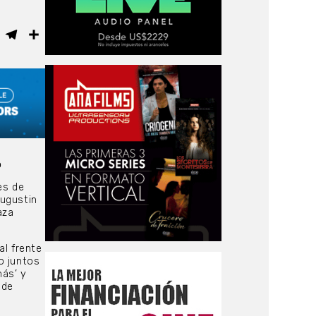
ebook
WhatsApp
Telegram
Compartir
o
es de
Augustin
aza
l frente
o juntos
ás’ y
 de