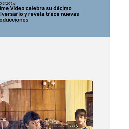
/06/2026
21/05/2026
ime Video celebra su décimo
Se abre la
iversario y revela trece nuevas
tercera ed
oducciones