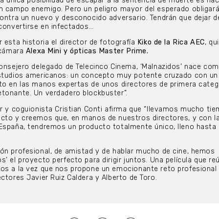
La única posibilidad de escapar a la sentencia de muerte es hac
n campo enemigo. Pero un peligro mayor del esperado obligará
contra un nuevo y desconocido adversario. Tendrán que dejar de
 convertirse en infectados…
 esta historia el director de fotografía
Kiko de la Rica AEC
, qu
 cámara
Alexa Mini y ópticas Master Prime.
consejero delegado de Telecinco Cinema, ‘Malnazidos’ nace co
estudios americanos: un concepto muy potente cruzado con un
to en las manos expertas de unos directores de primera categ
tonante. Un verdadero blockbuster”.
or y coguionista Cristian Conti afirma que “llevamos mucho ti
ecto y creemos que, en manos de nuestros directores, y con l
España, tendremos un producto totalmente único, lleno hasta 
ón profesional, de amistad y de hablar mucho de cine, hemos
’ el proyecto perfecto para dirigir juntos. Una película que re
tos a la vez que nos propone un emocionante reto profesional
ctores Javier Ruiz Caldera y Alberto de Toro.