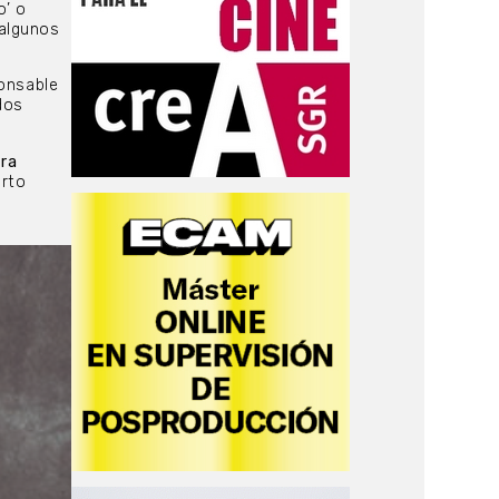
o’ o
 algunos
ponsable
dos
ura
arto