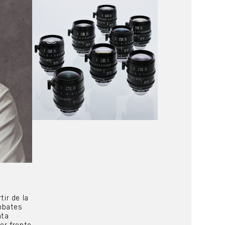
tir de la
mbates
nta