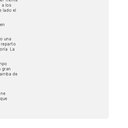
er frente
 a los
 lado el
ien
mo una
 reparto
oría. La
empo
a gran
arriba de
úne
 que