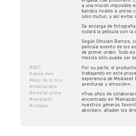
brigada, cae prisionero. 
a una misión imposible e
bandos rivales a unirse 
odio mutuo, y así evitar
Se encarga de fotografiar
rodará la película con la
Según Ghislain Barrois, 
película-evento de los 
de primer orden. Todo es
mezcla sólo puede ser de
#AEC
Por su parte, el product
trabajando en este proy
#alexa mini
experiencia de Mediaset 
#kiko de la rica
aventuras y emoción».
#malnazidos
#master prime
«Tras años de colaboraci
#mediaset
encontrado en ‘Malnazidos
nuestros géneros favori
#rodajes
abordar», añaden los dire