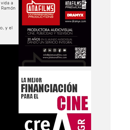
 vida a
o, Ramón
, y el