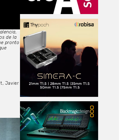
alencia,
os de la
ue pronto
 que
t, Javier