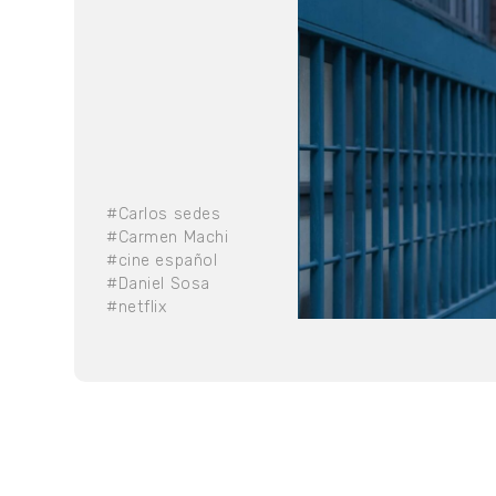
#Carlos sedes
#Carmen Machi
#cine español
#Daniel Sosa
#netflix