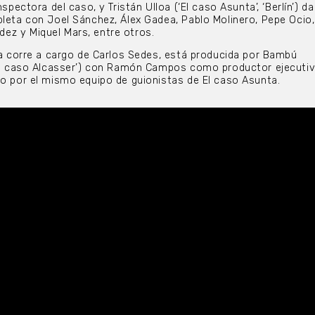
nspectora del caso, y Tristán Ulloa (‘El caso Asunta’, ‘Berlín’) da
pleta con Joel Sánchez, Álex Gadea, Pablo Molinero, Pepe Oci
ez y Miquel Mars, entre otros.
ula corre a cargo de Carlos Sedes, está producida por Bambú
‘El caso Alcasser’) con Ramón Campos como productor ejecutivo
do por el mismo equipo de guionistas de El caso Asunta.