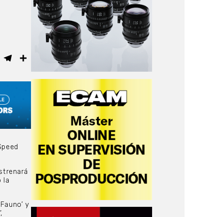
ebook
WhatsApp
Telegram
Compartir
rSpeed
estrenará
 la
 Fauno’ y
,