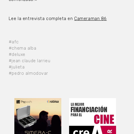
Lee la entrevista completa en
Cameraman 86
#afc
#chema alba
#deluxe
#jean claude larrieu
#julieta
#pedro almodovar