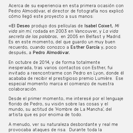
Acerca de su experiencia en esta primera ocasión con
Pedro Almodóvar, el director de fotografía nos explicó
cómo llegó este proyecto a sus manos:
«
El Deseo
produjo dos películas de
Isabel Coixet,
Mi
vida sin mí,
rodada en 2003 en Vancouver, y
La vida
secreta de las palabras
,
en 2005 en Belfast y Madrid.
Es en este momento, del que guardo un muy buen
recuerdo, cuando conozco a
Esther García
y, poco
después, a
Pedro Almodóvar.
En octubre de 2014, y de forma totalmente
inesperada, tras varios contactos con Esther, fui
invitado a reencontrarme con Pedro en Lyon, donde él
acababa de recibir el prestigioso premio Lumière.
Ese
especial momento marca el comienzo de nuestra
colaboración.
Desde el primer momento, me interesé por el lenguaje
florido de Pedro, su visión sobre las cosas y el
mundo, su actitud de ‘Hombre de La Mancha’, del
artista que es por encima de todo.
A menudo, ver su naturaleza desbordante y real me
provocaba ataques de risa.
Durante toda la