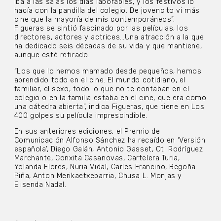
iba a las salas los días laborables, y los festivos lo
hacía con la pandilla del colegio. De jovencito vi más
cine que la mayoría de mis contemporáneos”,
Figueras se sintió fascinado por las películas, los
directores, actores y actrices…Una atracción a la que
ha dedicado seis décadas de su vida y que mantiene,
aunque esté retirado.
“Los que lo hemos mamado desde pequeños, hemos
aprendido todo en el cine. El mundo cotidiano, el
familiar, el sexo, todo lo que no te contaban en el
colegio o en la familia estaba en el cine, que era como
una cátedra abierta”, indica Figueras, que tiene en Los
400 golpes su película imprescindible.
En sus anteriores ediciones, el Premio de
Comunicación Alfonso Sánchez ha recaído en ‘Versión
española’, Diego Galán, Antonio Gasset, Oti Rodríguez
Marchante, Conxita Casanovas, Cartelera Turia,
Yolanda Flores, Nuria Vidal, Carles Francino, Begoña
Piña, Anton Merikaetxebarria, Chusa L. Monjas y
Elisenda Nadal.