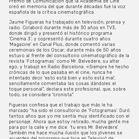
Premio de Comunicación que la Academia de Cine
creó en memoria del que durante décadas fue la voz
española de la crítica cinematográfica.
Jaume Figueras ha trabajado en televisión, prensa y
radio. Colaboró durante más de 30 años en TV3,
donde dirigió y presentó el histórico programa
‘Cinema 3’, y copresentó durante cuatro años
‘Magacine’ en Canal Plus, donde comentó varias
ceremonias de los Oscar; durante más de 50 años
estuvo al frente del consultorio cinematográfico de la
revista ‘Fotogramas’ como Mr. Belvedere, su alter
ego; y trabajó en Radio Barcelona. «Siempre he hecho
crónicas de lo que pasaba en el cine, nunca he
intentado decir ‘esto está bien y esto está mal’,
sencillamente comentaba las cosas dándoles el
toque personal”, declara este profesional, que, sobre
todo, se considera “cronista”.
Figueras confiesa que el trabajo que más le ha
marcado “ha sido el consultorio de ‘Fotogramas’. Duró
tantos años que yo me sentía muy identificado con el
personaje. Ahora que estoy retirado, mucha gente me
para por la calle y me dice: ‘tu eres Mr. Belvedere’.
También me hace mucha ilusión que los jóvenes se
acuerden del programa que hice en Televisió de