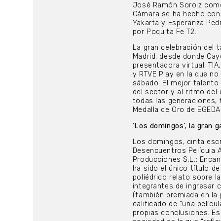
José Ramón Soroiz como 
Cámara se ha hecho con s
Yakarta y Esperanza Pedr
por Poquita Fe T2.
La gran celebración del 
Madrid, desde donde Cay
presentadora virtual, TIA
y RTVE Play en la que no 
sábado. El mejor talento
del sector y al ritmo del
todas las generaciones, 
Medalla de Oro de EGEDA
‘Los domingos’, la gran g
Los domingos, cinta escr
Desencuentros Película A.
Producciones S.L.; Encanta
ha sido el único título 
poliédrico relato sobre l
integrantes de ingresar 
(también premiada en la 
calificado de “una pelíc
propias conclusiones. Es