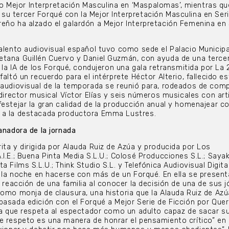
Mejor Interpretación Masculina en ‘Maspalomas’, mientras qu
u tercer Forqué con la Mejor Interpretación Masculina en Ser
eño ha alzado el galardón a Mejor Interpretación Femenina en 
talento audiovisual español tuvo como sede el Palacio Municip
etana Guillén Cuervo y Daniel Guzmán, con ayuda de una terce
, la IA de los Forqué, condujeron una gala retransmitida por La 
faltó un recuerdo para el intérprete Héctor Alterio, fallecido es
 audiovisual de la temporada se reunió para, rodeados de com
 director musical Víctor Elías y seis números musicales con art
festejar la gran calidad de la producción anual y homenajear co
 a la destacada productora Emma Lustres.
anadora de la jornada
ita y dirigida por Alauda Ruiz de Azúa y producida por Los
I.E.; Buena Pinta Media S.L.U.; Colosé Producciones S.L.; Saya
 Films S.L.U.; Think Studio S.L. y Telefónica Audiovisual Digital
de la noche en hacerse con más de un Forqué. En ella se present
a reacción de una familia al conocer la decisión de una de sus 
como monja de clausura, una historia que la Alauda Ruiz de Azú
pasada edición con el Forqué a Mejor Serie de Ficción por Quer
ula que respeta al espectador como un adulto capaz de sacar s
e respeto es una manera de honrar el pensamiento crítico” en