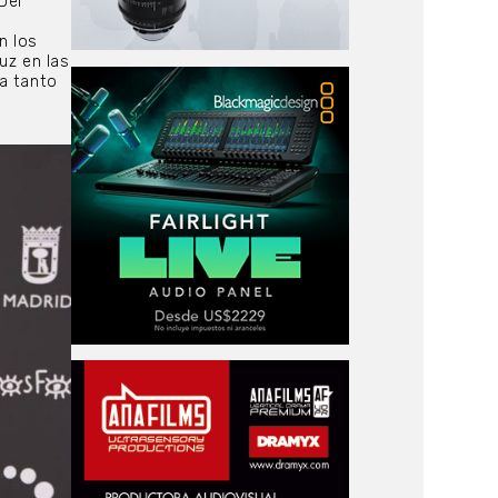
Del
u
n los
uz en las
ta tanto