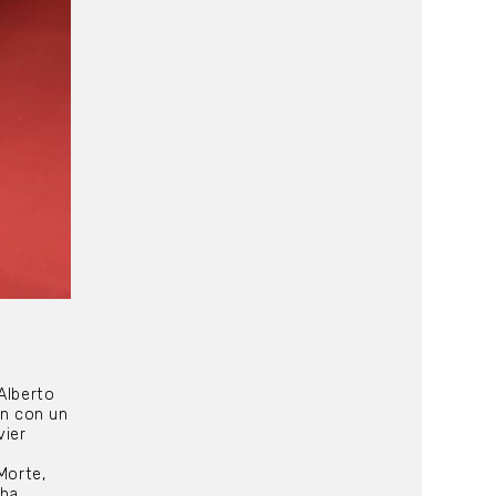
Alberto
ón con un
vier
u
Morte,
 ha