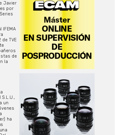
e Javier
ies por
Series
al IFEMA
ra
2 de TVE
te
pañeros
istas de
n la
ka
 S.L.U.,
a un
jóvenes
a
er) ha
us
 una