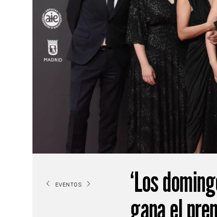
‘Los doming
EVENTOS
gana el pre