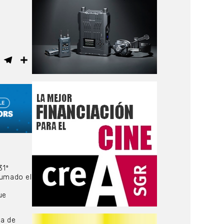
ebook
WhatsApp
Telegram
Compartir
31º
sumado el
,
ue
la de