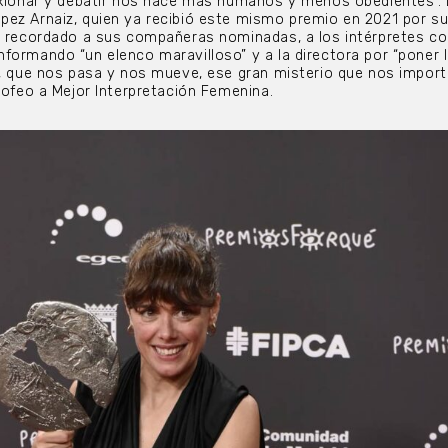
exionar y debatir nos hace más humanos y menos obedientes”. 
pez Arnaiz, quien ya recibió este mismo premio en 2021 por s
a recordado a sus compañeras nominadas, a los intérpretes co
formando “un elenco maravilloso” y a la directora por “poner l
s, que nos pasa y nos mueve, ese gran misterio que nos impor
trofeo a Mejor Interpretación Femenina.