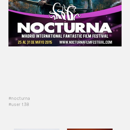
#nocturna
#user t38