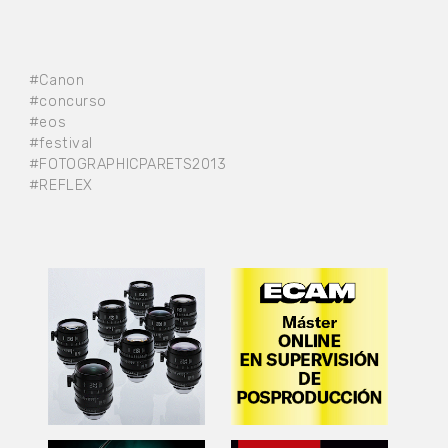
#Canon
#concurso
#eos
#festival
#FOTOGRAPHICPARETS2013
#REFLEX