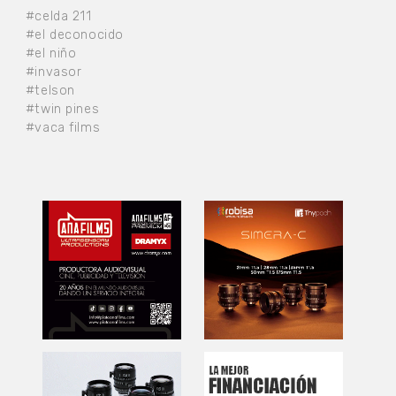
#celda 211
#el deconocido
#el niño
#invasor
#telson
#twin pines
#vaca films