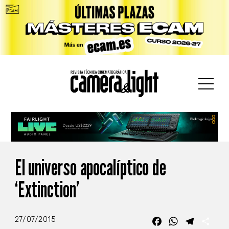
car:
El universo apocalíptico de
‘Extinction’
27/07/2015
Facebook
WhatsApp
Telegra
Com