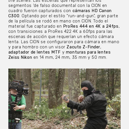
the scenes
. Las escenas que representan los
segmentos ‘de falso documental con la CION en
cuadro fueron capturados con
cámaras HD Canon
C300
. Optando por el estilo “run-and-gun”, gran parte
de la película se rodó en mano con CION. Todo el
material fue capturado en
ProRes 444 en 4K a 24fps
,
con transiciones a ProRes 422 4K a 60fps
para las
escenas de acción que requerían un efecto cámara
lenta. Las CION se configuraron para cámara en mano
y para hombro con un visor
Zacuto Z-Finder
,
adaptador de lentes MTF
y
monturas para lentes
Zeiss Nikon
en 14 mm, 24 mm, 35 mm y 50 mm.