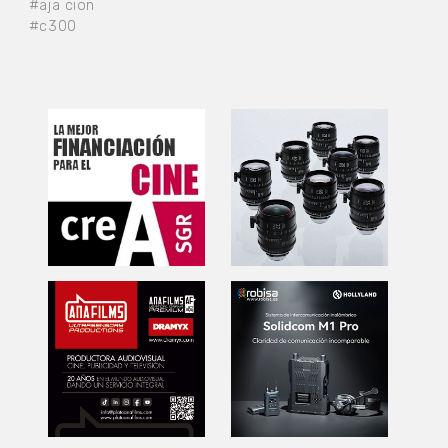
#aja cion
#c300