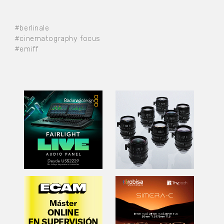
#berlinale
#cinematography focus
#emiff