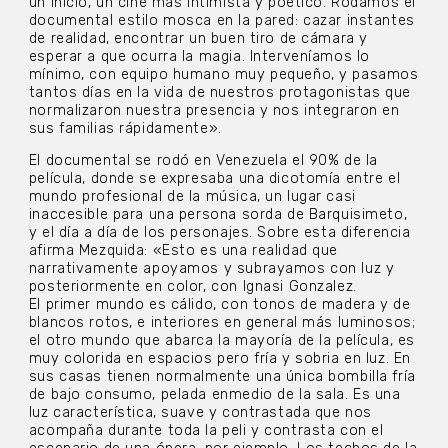
un inicio, un cine más intimista y poético. Rodamos el
documental estilo mosca en la pared: cazar instantes
de realidad, encontrar un buen tiro de cámara y
esperar a que ocurra la magia. Interveníamos lo
mínimo, con equipo humano muy pequeño, y pasamos
tantos días en la vida de nuestros protagonistas que
normalizaron nuestra presencia y nos integraron en
sus familias rápidamente».
El documental se rodó en Venezuela el 90% de la
película, donde se expresaba una dicotomía entre el
mundo profesional de la música, un lugar casi
inaccesible para una persona sorda de Barquisimeto,
y el día a día de los personajes. Sobre esta diferencia
afirma Mezquida: «Esto es una realidad que
narrativamente apoyamos y subrayamos con luz y
posteriormente en color, con Ignasi Gonzalez.
El primer mundo es cálido, con tonos de madera y de
blancos rotos, e interiores en general más luminosos;
el otro mundo que abarca la mayoría de la película, es
muy colorida en espacios pero fría y sobria en luz. En
sus casas tienen normalmente una única bombilla fría
de bajo consumo, pelada enmedio de la sala. Es una
luz característica, suave y contrastada que nos
acompaña durante toda la peli y contrasta con el