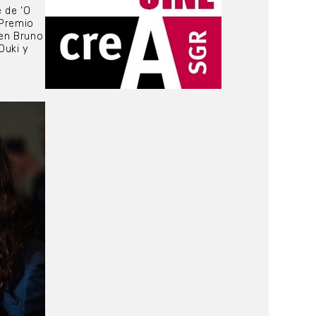
e de ‘O
 Premio
ven Bruno
Ouki y
a