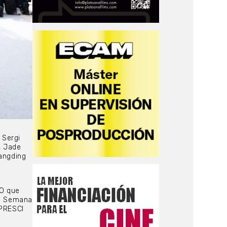
 Sergi
, Jade
Kangding
‘O que
la Semana
IPRESCI