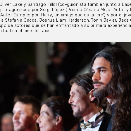
 Oliver Laxe y Santiago Fillol (co-guionista también junto a Lax
y protagonizado por Sergi López (Premio César a Mejor Actor y
 Actor Europeo por ‘Harry, un amigo que os quiere’) y por el jo
o a Stefania Gadda, Joshua Liam Herderson, Tonin Javier, Jade 
upo de actores que se han enfrentado a su primera experienci
itual en el cine de Laxe.