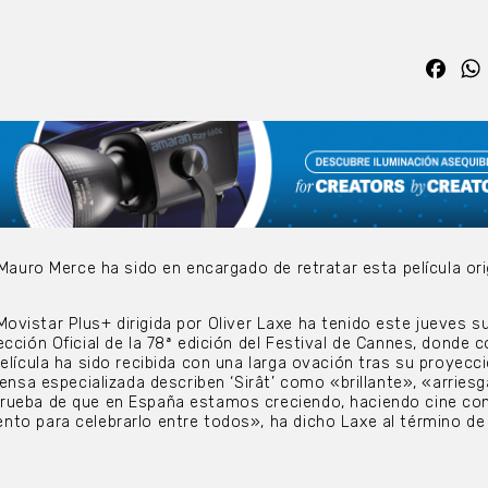
Fac
 Mauro Merce ha sido en encargado de retratar esta película ori
al Movistar Plus+ dirigida por Oliver Laxe ha tenido este jueves s
ección Oficial de la 78ª edición del Festival de Cannes, donde 
elícula ha sido recibida con una larga ovación tras su proyecci
rensa especializada describen ‘Sirât’ como «brillante», «arries
rueba de que en España estamos creciendo, haciendo cine co
to para celebrarlo entre todos», ha dicho Laxe al término de 