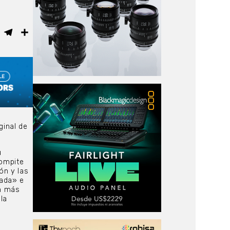
ebook
WhatsApp
Telegram
Compartir
ginal de
u
compite
ón y las
gada» e
n más
la