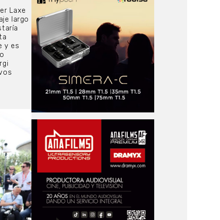
ver Laxe
aje largo
staría
ta
e y es
so
rgi
evos