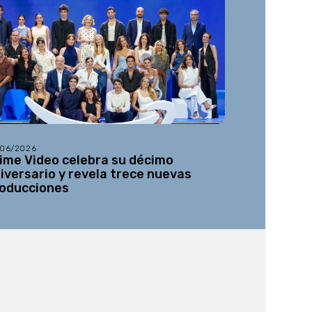
/06/2026
21/05/2026
ime Video celebra su décimo
Se abre la
iversario y revela trece nuevas
tercera ed
oducciones