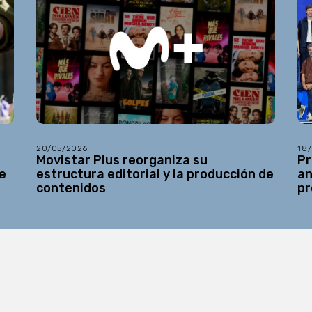
20/05/2026
18
Movistar Plus reorganiza su
Pr
e
estructura editorial y la producción de
an
contenidos
pr