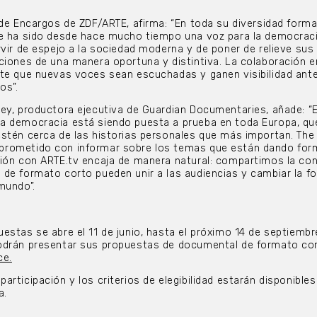
.
 de Encargos de ZDF/ARTE, afirma: “En toda su diversidad forma
je ha sido desde hace mucho tiempo una voz para la democrac
rvir de espejo a la sociedad moderna y de poner de relieve sus
ciones de una manera oportuna y distintiva. La colaboración e
ite que nuevas voces sean escuchadas y ganen visibilidad ant
os”.
ey, productora ejecutiva de Guardian Documentaries, añade: “
a democracia está siendo puesta a prueba en toda Europa, q
stén cerca de las historias personales que más importan. The
prometido con informar sobre los temas que están dando for
ión con ARTE.tv encaja de manera natural: compartimos la con
de formato corto pueden unir a las audiencias y cambiar la f
mundo”.
estas se abre el 11 de junio, hasta el próximo 14 de septiembr
odrán presentar sus propuestas de documental de formato co
ce.
rticipación y los criterios de elegibilidad estarán disponibles
a.