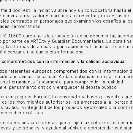
ffield DocFest, la iniciativa abre hoy su convocatoria hasta el
 e invita a realizadores europeos a presentar propuestas de
les centrados en personajes que examinen los desafíos a los
dades democráticas.
birá 11.500 euros para la producción de su documental, ademá
vo por parte de ARTE.tv y Guardian Documentaries. La obra final
las plataformas de ambas organizaciones y traducida a siete id
á alcanzar a una audiencia internacional.
comprometidos con la información y la calidad audiovisual
 dos referentes europeos comprometidos con la información d
eación audiovisual de calidad. Ambas entidades comparten la co
 una herramienta fundamental para comprender la realidad
el pensamiento crítico y enriquecer el debate público.
cia en juego en Europa”, la convocatoria busca proyectos que
de los movimientos autoritarios, las amenazas a la libertad d
s civiles, la integridad de los procesos electorales o la confia
uciones democráticas.
entaries buscan historias que arrojen luz sobre estos desafí
evas y personales, y ayuden al público a comprender qué sign