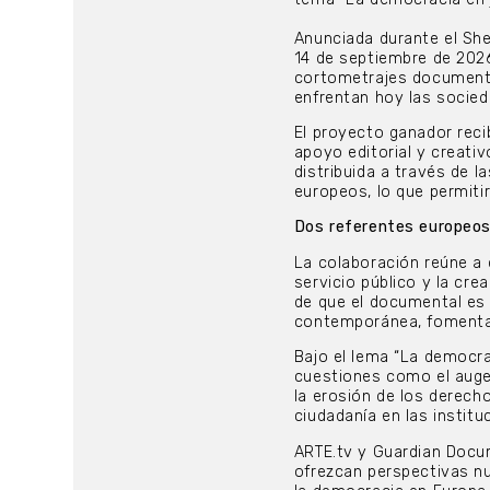
Anunciada durante el She
14 de septiembre de 2026
cortometrajes documenta
enfrentan hoy las socie
El proyecto ganador reci
apoyo editorial y creati
distribuida a través de 
europeos, lo que permitir
Dos referentes europeos 
La colaboración reúne a
servicio público y la cr
de que el documental es
contemporánea, fomentar 
Bajo el lema “La democra
cuestiones como el auge 
la erosión de los derecho
ciudadanía en las instit
ARTE.tv y Guardian Docum
ofrezcan perspectivas nu