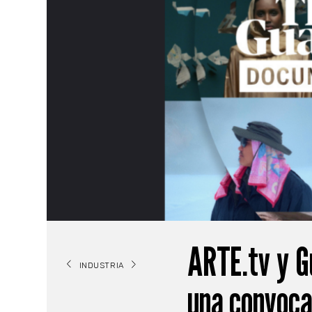
ARTE.tv y G
INDUSTRIA
una convoca