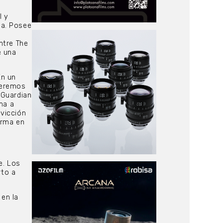
l y
ia. Posee
ntre The
e una
En un
ueremos
 Guardian
ma a
vicción
orma en
e. Los
rto a
 en la