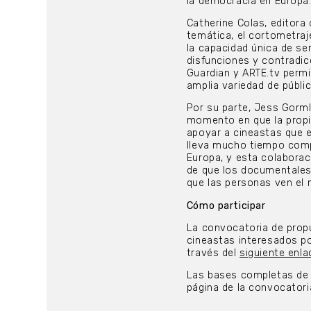
la democracia en Europa
Catherine Colas, editora
temática, el cortometra
la capacidad única de se
disfunciones y contradic
Guardian y ARTE.tv perm
amplia variedad de públic
Por su parte, Jess Gorml
momento en que la propi
apoyar a cineastas que e
lleva mucho tiempo com
Europa, y esta colaborac
de que los documentales 
que las personas ven el 
Cómo participar
La convocatoria de propu
cineastas interesados p
través del
siguiente enla
Las bases completas de pa
página de la convocatori