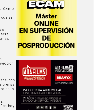
 próximo
 que se
s de
 será
iomas
e
nvicción
 analicen
e prensa,
nza de la
os,
ifica hoy