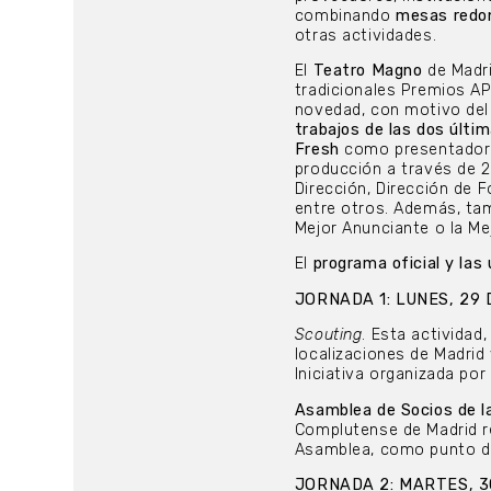
combinando
mesas redon
otras actividades.
El
Teatro Magno
de Madri
tradicionales Premios A
novedad, con motivo del
trabajos de las dos
últi
Fresh
como presentadora,
producción a través de 2
Dirección, Dirección de F
entre otros. Además, tam
Mejor Anunciante o la Me
El
programa oficial y las
JORNADA 1: LUNES, 29 
Scouting
. Esta actividad
localizaciones de Madrid 
Iniciativa organizada por
Asamblea de Socios de 
Complutense de Madrid re
Asamblea, como punto de
JORNADA 2: MARTES, 3