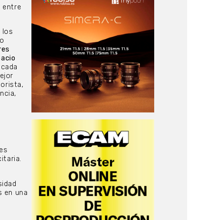
, entre
 los
mo
res
acio
 cada
ejor
orista,
ncia,
res
itaria.
sidad
s en una