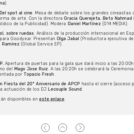
ama
).
Del spot al cine
. Mesa de debate sobre los grandes cineastas 
orma de arte. Con la directora
Gracia Querejeta
,
Beto Nahmad
iódico de la Publicidad). Modera
Daniel Martínez
(014 MEDIA).
ol, sobre ruedas
. Análisis de la producción internacional en Es
o para Goodyear. Presentan
Olga Jabal
(Productora ejecutiva de
e Ramírez
(Global Service EP).
P.
Apertura de puertas para la gala que dará inicio a las 20:00h
smo del
Mago Jose Ruiz
. A las 20:20h se celebrará la Ceremonia
sentada por
Topacio Fresh
.
an Fiesta del 20° Aniversario de APCP
hasta el cierre (acceso 
 la actuación de los DJ
Lecouple Sound
.
án disponibles en
este enlace
.