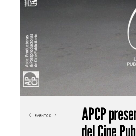
APCP presen
EVENTOS
del Cine Pub