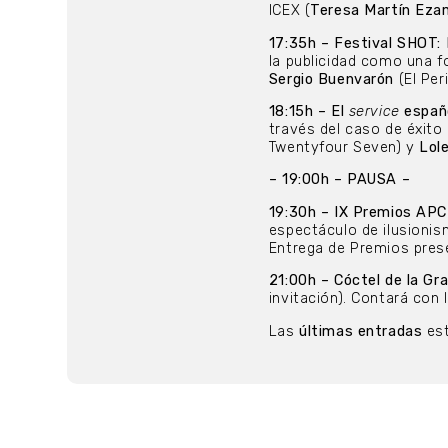
ICEX (
Teresa Martín Ez
17:35h – Festival SHOT: 
la publicidad como una f
Sergio Buenvarón
(El Per
18:15h – El
service
españ
través del caso de éxit
Twentyfour Seven) y
Lol
– 19:00h – PAUSA –
19:30h – IX Premios APC
espectáculo de ilusioni
Entrega de Premios pre
21:00h – Cóctel de la Gr
invitación). Contará con
Las
últimas entradas
est