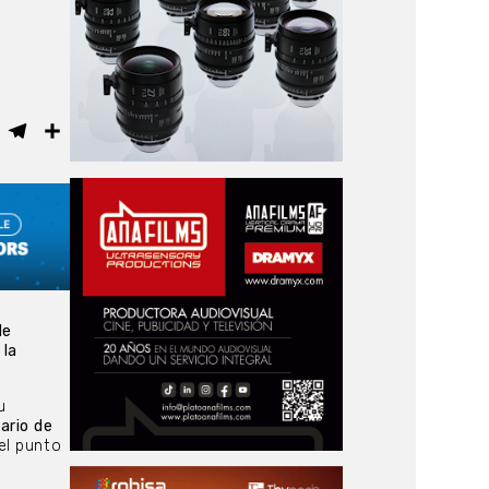
ebook
WhatsApp
Telegram
Compartir
de
 la
u
ario de
el punto