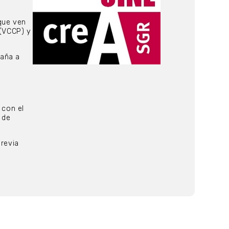
que ven
(VCCP) y
paña a
 con el
 de
previa