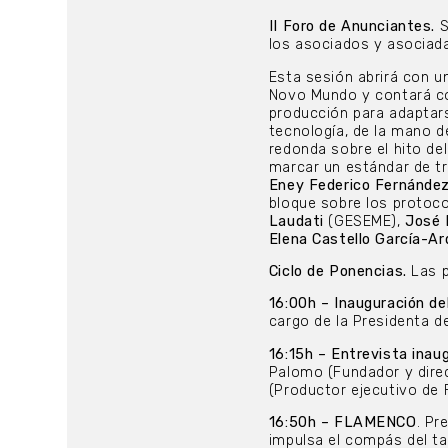
II Foro de Anunciantes.
S
los asociados y asociada
Esta sesión abrirá con 
Novo Mundo y contará co
producción para adaptars
tecnología, de la mano d
redonda sobre el hito de
marcar un estándar de tr
Eney Federico Fernánde
bloque sobre los protoco
Laudati
(GESEME),
José 
Elena Castello García-A
Ciclo de Ponencias.
Las p
16:00h – Inauguración de
cargo de la Presidenta 
16:15h – Entrevista inau
Palomo (Fundador y dire
(Productor ejecutivo de 
16:50h – FLAMENCO
. Pr
impulsa el compás del 