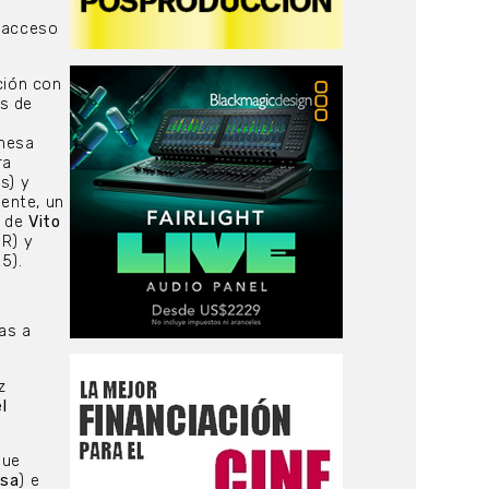
n acceso
ción con
s de
mesa
ra
és) y
ente, un
a de
Vito
R) y
5).
as a
z
l
que
osa
) e