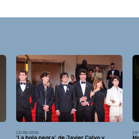
22/05/2026
23
a
‘La bola negra’, de Javier Calvo y
Me