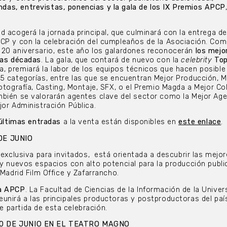
das, entrevistas, ponencias y la gala de los IX Premios APCP
d acogerá la jornada principal, que culminará con la entrega de
PCP y con la celebración del cumpleaños de la Asociación. Co
 20 aniversario, este año los galardones reconocerán
los mejo
mas
décadas
. La gala, que contará de nuevo con la
celebrity
Top
 premiará la labor de los equipos técnicos que hacen posible
5 categorías, entre las que se encuentran Mejor Producción, M
otografía, Casting, Montaje, SFX, o el Premio Magda a Mejor Col
bién se valorarán agentes clave del sector como la Mejor Age
jor Administración Pública.
 últimas entradas
a la venta están disponibles en
este enlace
.
DE JUNIO
, exclusiva para invitados, está orientada a descubrir las mejo
y nuevos espacios con alto potencial para la producción public
 Madrid Film Office y Zafarrancho.
la APCP
. La Facultad de Ciencias de la Información de la Univer
unirá a las principales productoras y postproductoras del paí
 partida de esta celebración.
0 DE JUNIO EN EL TEATRO MAGNO