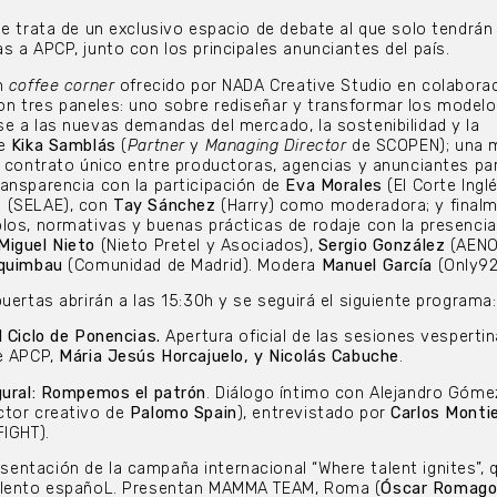
e trata de un exclusivo espacio de debate al que solo tendrá
s a APCP, junto con los principales anunciantes del país.
un
coffee corner
ofrecido por NADA Creative Studio en colabora
n tres paneles: uno sobre rediseñar y transformar los modelo
e a las nuevas demandas del mercado, la sostenibilidad y la
e
Kika Samblás
(
Partner
y
Managing Director
de SCOPEN); una 
l contrato único entre productoras, agencias y anunciantes pa
ansparencia con la participación de
Eva Morales
(El Corte Ingl
z
(SELAE), con
Tay Sánchez
(Harry) como moderadora; y finalm
los, normativas y buenas prácticas de rodaje con la presenci
Miguel Nieto
(Nieto Pretel y Asociados),
Sergio González
(AENO
rquimbau
(Comunidad de Madrid). Modera
Manuel García
(Only92
uertas abrirán a las 15:30h y se seguirá el siguiente programa:
l Ciclo de Ponencias.
Apertura oficial de las sesiones vespertin
de APCP,
Mária Jesús Horcajuelo, y Nicolás Cabuche
.
gural: Rompemos el patrón
. Diálogo íntimo con Alejandro Góme
ctor creativo de
Palomo Spain
), entrevistado por
Carlos Montie
FIGHT).
esentación de la campaña internacional “Where talent ignites”, 
talento españoL. Presentan MAMMA TEAM, Roma (
Óscar Romag