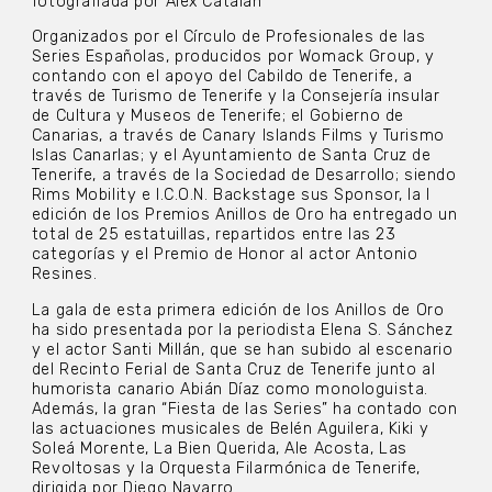
fotografiada por Álex Catalán
Organizados por el Círculo de Profesionales de las
Series Españolas, producidos por Womack Group, y
contando con el apoyo del Cabildo de Tenerife, a
través de Turismo de Tenerife y la Consejería insular
de Cultura y Museos de Tenerife; el Gobierno de
Canarias, a través de Canary Islands Films y Turismo
Islas CanarIas; y el Ayuntamiento de Santa Cruz de
Tenerife, a través de la Sociedad de Desarrollo; siendo
Rims Mobility e I.C.O.N. Backstage sus Sponsor, la I
edición de los Premios Anillos de Oro ha entregado un
total de 25 estatuillas, repartidos entre las 23
categorías y el Premio de Honor al actor Antonio
Resines.
La gala de esta primera edición de los Anillos de Oro
ha sido presentada por la periodista Elena S. Sánchez
y el actor Santi Millán, que se han subido al escenario
del Recinto Ferial de Santa Cruz de Tenerife junto al
humorista canario Abián Díaz como monologuista.
Además, la gran “Fiesta de las Series” ha contado con
las actuaciones musicales de Belén Aguilera, Kiki y
Soleá Morente, La Bien Querida, Ale Acosta, Las
Revoltosas y la Orquesta Filarmónica de Tenerife,
dirigida por Diego Navarro.