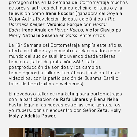
protagonistas en la Semana del Cortometraje muchos
actores y actrices del mundo del cine, el teatro y la
televisión como
Irene Escolar
(ganadora del Goya a
Mejor Actriz Revelación de esta edición) con
The
Darkness Keeper
,
Verónica Forqué
con
Hostal
Edén,
Irene Anula
en
Horror Vacuo
,
Victor Clavijo
por
Nini
y
Nathalie Seseña
en
Salsa,
entre otros.
La 18ª Semana del Cortometraje amplía este año su
oferta de talleres y encuentros relacionados con el
mundo del audiovisual, incluyendo desde talleres
técnicos (taller de grabación 360º, taller
postproducción de sonidos y los cambios
tecnológicos) a talleres temáticos (fashion films o
videoclips, con la participación de Juanma Carrillo,
taller de booktrailers o webseries).
El novedoso taller de marketing para cortometrajes
con la participación de
Rafa Linares y Elena Neira,
hasta llegar a las nuevas estrellas emergentes, los
youtubers, con un encuentro con
Señor Zeta, Holly
Moly y Adelita Power.