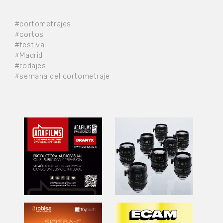
#cortometrajes
#cortos
#festival
#Madrid
#rodajes
#semana del cortometraje