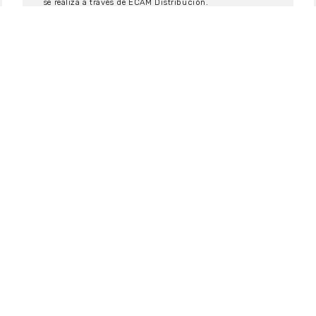
se realiza a través de ECAM Distribución.
11/10/2019
EVENTOS
Avance de Programación XXI
Abycine Cine Independiente
Películas Sección Oficial ‘Abycine Indie’ 2019
a competición: “El hombre que diseñó España” de