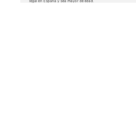
legal en España y sea mayor de edad.
11/10/2019
EVENTOS
Dos cortos españoles a
competición en Students Etudes
de Camerimage 2019
La competición Student Etudes apoya al desarrollo de