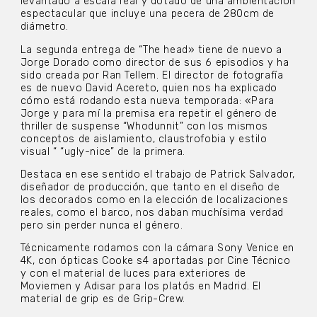
levantado a escala real y dotado de una ambientación
espectacular que incluye una pecera de 280cm de
diámetro.
La segunda entrega de “The head» tiene de nuevo a
Jorge Dorado como director de sus 6 episodios y ha
sido creada por Ran Tellem. El director de fotografía
es de nuevo David Acereto, quien nos ha explicado
cómo está rodando esta nueva temporada: «Para
Jorge y para mí la premisa era repetir el género de
thriller de suspense “Whodunnit” con los mismos
conceptos de aislamiento, claustrofobia y estilo
visual “ “ugly-nice” de la primera.
Destaca en ese sentido el trabajo de Patrick Salvador,
diseñador de producción, que tanto en el diseño de
los decorados como en la elección de localizaciones
reales, como el barco, nos daban muchísima verdad
pero sin perder nunca el género.
Técnicamente rodamos con la cámara Sony Venice en
4K, con ópticas Cooke s4 aportadas por Cine Técnico
y con el material de luces para exteriores de
Moviemen y Adisar para los platós en Madrid. El
material de grip es de Grip-Crew.