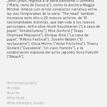
John Lynch, regresa a la serie Katharine O’Donnelly
(“María, reina de Escocia”), como la doctora Maggie
Mitchel. Ambos son el hilo conductor narrativo entre
las dos temporadas de la serie. “The head” también
incorpora este año a 20 nuevos actores, de 10
nacionalidades distintas, que dan vida a los nuevos
personajes, entre ellos Hovik Keuchkerian (“La casa de
papel”, “Antidisturbios”), Moe Dunford (“Texas
Chainsaw Massacre”), Enrique Arce (“La casa de
papel”, “Rifkin’s Festival”), Josefin Neldén (“El
restaurante”), Olivia Morris (“Hotel Portofino”), Thierry
Godard (“Oussekine”, “Un caso francés”), y la
colaboración especial del actor japonés Sota Fukushi
(“Bleach”).
#cinematography
#rodaje
#series
#the head
#the mediapro studio