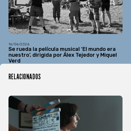
16/06/2026
Se rueda la película musical ‘El mundo era
nuestro’, dirigida por Álex Tejedor y Miquel
Verd
RELACIONADOS