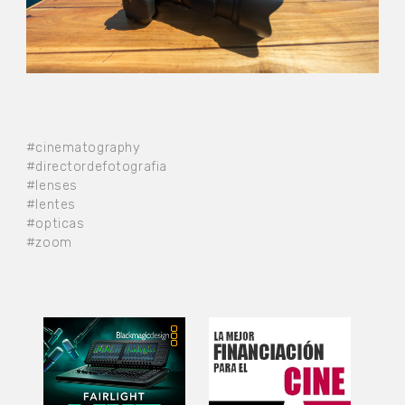
#cinematography
#directordefotografia
#lenses
#lentes
#opticas
#zoom