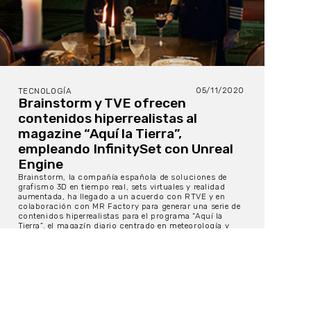
05/11/2020
TECNOLOGÍA
Brainstorm y TVE ofrecen
contenidos hiperrealistas al
magazine “Aquí la Tierra”,
empleando InfinitySet con Unreal
Engine
Brainstorm, la compañía española de soluciones de
grafismo 3D en tiempo real, sets virtuales y realidad
aumentada, ha llegado a un acuerdo con RTVE y en
colaboración con MR Factory para generar una serie de
contenidos hiperrealistas para el programa “Aquí la
Tierra”, el magazín diario centrado en meteorología y
estilo de vida. Estos contenidos se producen en el Plató
E3 de Prado del Rey y en las instalaciones de MR
Factory.