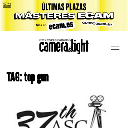
car:
TAG: top gun