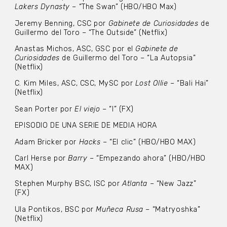
Lakers Dynasty
– “The Swan” (HBO/HBO Max)
Jeremy Benning, CSC por
Gabinete de Curiosidades
de
Guillermo del Toro – “The Outside” (Netflix)
Anastas Michos, ASC, GSC por el
Gabinete de
Curiosidades
de Guillermo del Toro – “La Autopsia”
(Netflix)
C. Kim Miles, ASC, CSC, MySC por
Lost Ollie
– “Bali Hai”
(Netflix)
Sean Porter por
El viejo
– “I” (FX)
EPISODIO DE UNA SERIE DE MEDIA HORA
Adam Bricker por
Hacks
– “El clic” (HBO/HBO MAX)
Carl Herse por
Barry
– “Empezando ahora” (HBO/HBO
MAX)
Stephen Murphy BSC, ISC por
Atlanta
– “New Jazz”
(FX)
Ula Pontikos, BSC por
Muñeca Rusa
– “Matryoshka”
(Netflix)