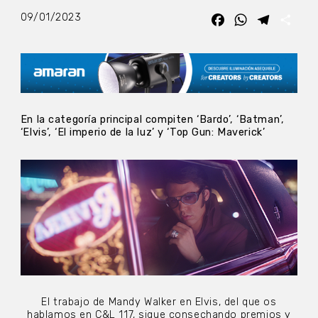
09/01/2023
Facebook
WhatsApp
Telegra
Com
En la categoría principal compiten ‘Bardo’, ‘Batman’,
‘Elvis’, ‘El imperio de la luz’ y ‘Top Gun: Maverick’
El trabajo de Mandy Walker en Elvis, del que os
hablamos en
C&L 117
, sigue consechando premios y