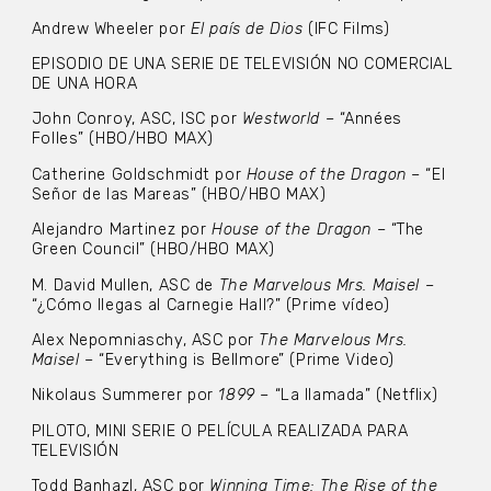
Andrew Wheeler por
El país de Dios
(IFC Films)
EPISODIO DE UNA SERIE DE TELEVISIÓN NO COMERCIAL
DE UNA HORA
John Conroy, ASC, ISC por
Westworld
– “Années
Folles” (HBO/HBO MAX)
Catherine Goldschmidt por
House of the Dragon
– “El
Señor de las Mareas” (HBO/HBO MAX)
Alejandro Martinez por
House of the Dragon
– “The
Green Council” (HBO/HBO MAX)
M. David Mullen, ASC de
The Marvelous Mrs. Maisel
–
“¿Cómo llegas al Carnegie Hall?” (Prime vídeo)
Alex Nepomniaschy, ASC por
The Marvelous Mrs.
Maisel
– “Everything is Bellmore” (Prime Video)
Nikolaus Summerer por
1899
– “La llamada” (Netflix)
PILOTO, MINI SERIE O PELÍCULA REALIZADA PARA
TELEVISIÓN
Todd Banhazl, ASC por
Winning Time: The Rise of the