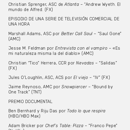
Christian Sprenger, ASC de
Atlanta
– “Andrew Wyeth. El
mundo de Alfred. (FX)
EPISODIO DE UNA SERIE DE TELEVISIÓN COMERCIAL DE
UNA HORA
Marshall Adams, ASC por
Better Call Saul
– “Saul Gone”
(AMC)
Jesse M. Feldman por
Entrevista con el vampiro
– «Es
mi naturaleza misma la del diablo» (AMC)
Christian “Tico” Herrera, CCR por
Nevadas
– “Salidas”
(FX)
Jules O’Loughlin, ASC, ACS por
El viejo
– “IV” (FX)
Jaime Reynoso, AMC por
Snowpiercer
– “Bound by
One Track” (TNT)
PREMIO DOCUMENTAL
Ben Bernhard y Riju Das por
Todo lo que respira
(HBO/HBO Max)
Adam Bricker por
Chef’s Table: Pizza
– “Franco Pepe”