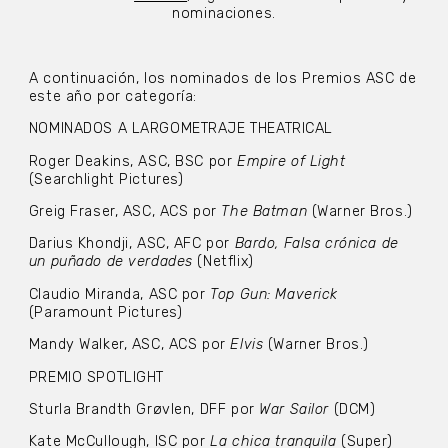
nominaciones.
A continuación, los nominados de los Premios ASC de
este año por categoría:
NOMINADOS A LARGOMETRAJE THEATRICAL
Roger Deakins, ASC, BSC por
Empire of Light
(Searchlight Pictures)
Greig Fraser, ASC, ACS por
The Batman
(Warner Bros.)
Darius Khondji, ASC, AFC por
Bardo, Falsa crónica de
un puñado de verdades
(Netflix)
Claudio Miranda, ASC por
Top Gun: Maverick
(Paramount Pictures)
Mandy Walker, ASC, ACS por
Elvis
(Warner Bros.)
PREMIO SPOTLIGHT
Sturla Brandth Grøvlen, DFF por
War Sailor
(DCM)
Kate McCullough, ISC por
La chica tranquila
(Super)