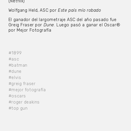
(Netflix)
Wolfgang Held, ASC por
Este país mío robado
El ganador del largometraje ASC del año pasado fue
Greig Fraser por
Dune
. Luego pasó a ganar el Oscar®
por Mejor Fotografía
#1899
#asc
#batman
#dune
#elvis
#greig fraser
#mejor fotografía
#oscars
#roger deakins
#top gun