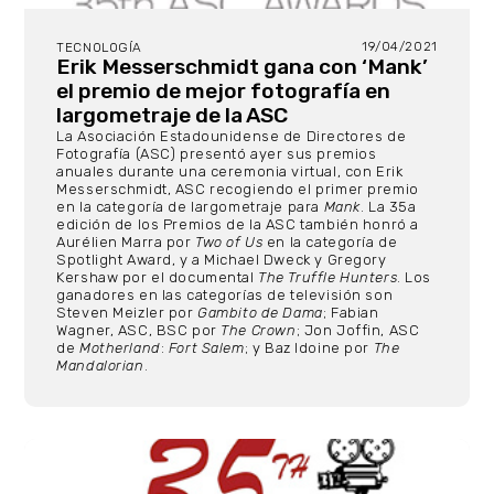
19/04/2021
TECNOLOGÍA
Erik Messerschmidt gana con ‘Mank’
el premio de mejor fotografía en
largometraje de la ASC
La Asociación Estadounidense de Directores de
Fotografía (ASC) presentó ayer sus premios
anuales durante una ceremonia virtual, con Erik
Messerschmidt, ASC recogiendo el primer premio
en la categoría de largometraje para
Mank
. La 35a
edición de los Premios de la ASC también honró a
Aurélien Marra por
Two of Us
en la categoría de
Spotlight Award, y a Michael Dweck y Gregory
Kershaw por el documental
The Truffle Hunters
. Los
ganadores en las categorías de televisión son
Steven Meizler por
Gambito de Dama
; Fabian
Wagner, ASC, BSC por
The Crown
; Jon Joffin, ASC
de
Motherland
:
Fort Salem
; y Baz Idoine por
The
Mandalorian
.