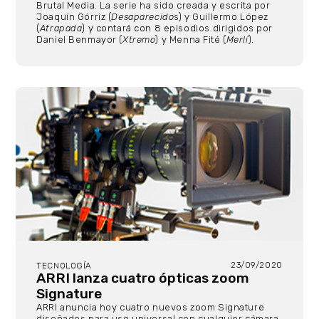
Brutal Media. La serie ha sido creada y escrita por
Joaquín Górriz (
Desaparecido
s) y Guillermo López
(
Atrapada
) y contará con 8 episodios dirigidos por
Daniel Benmayor (
Xtremo
) y Menna Fité (
Merlí
).
23/09/2020
TECNOLOGÍA
ARRI lanza cuatro ópticas zoom
Signature
ARRI anuncia hoy cuatro nuevos zoom Signature
diseñados para uso universal con cualquier cámara