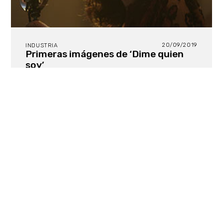
20/09/2019
INDUSTRIA
Primeras imágenes de ‘Dime quien
soy’
Producida por Movistar + en colaboración con DLO
Producciones, la nueva serie original de la
plataforma está basada en el libro de Julia Navarro.
Protagonizada por Irene Escolar y dirigida por
Eduard Cortés, cuenta con David Omedes al frente
de la fotografía y ya podemos ver un avance de su
trabajo