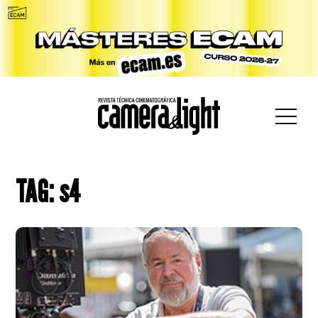
car:
TAG: s4