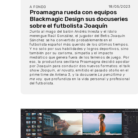
18/05/2023
A FONDO
Proamagna rueda con equipos
Blackmagic Design sus docuseries
sobre el futbolista Joaquín
Junto al mago del balón Andrés Iniesta y el ídolo
merengue Raúl González, el jugador del Betis Joaquín
Sánchez se ha convertido probablemente en el
futbolista español más querido de los últimos tiempos.
Y no solo por sus habilidades y logros deportivos, sino
también por su carisma, simpatía y el impacto
mediático que genera fuera de los terrenos de juego. Por
eso, la productora sevillana Proamagna decidió apostar
por Joaquín para conducir dos nuevos formatos: el talk
show
Joaquín, el novato
, emitido el pasado otoño en el
prime time de Antena 3, y la docuserie
La penúltima y
me voy,
que profundiza en la vida personal y profesional
del futbolista.