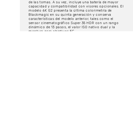
de las tomas. A su vez, incluye una batería de mayor
capacidad y compatibilidad con visores opcionales. El
modelo 6K G2 presenta la última colorimetría de
Blackmagic en su quinta generación y conserva
características del modelo anterior, tales como el
sensor cinematográfico Super 35 HDR con un rango
dinámico de 13 pasos, el valor ISO nativo dual y la
montura para objetivos EF.