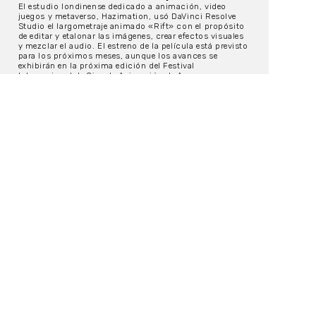
El estudio londinense dedicado a animación, video
juegos y metaverso, Hazimation, usó DaVinci Resolve
Studio el largometraje animado «Rift» con el propósito
de editar y etalonar las imágenes, crear efectos visuales
y mezclar el audio. El estreno de la película está previsto
para los próximos meses, aunque los avances se
exhibirán en la próxima edición del Festival
Internacional de Cine de Animación de Annecy.