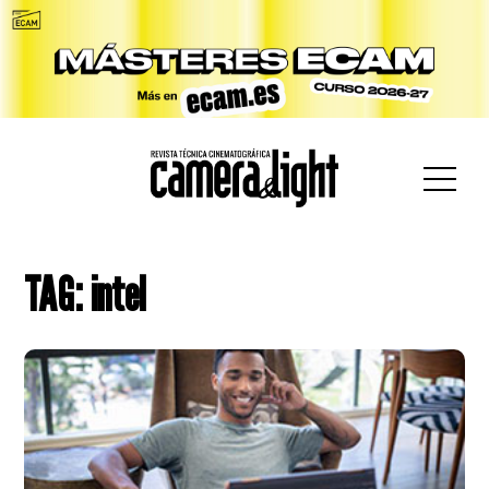
car:
TAG: intel