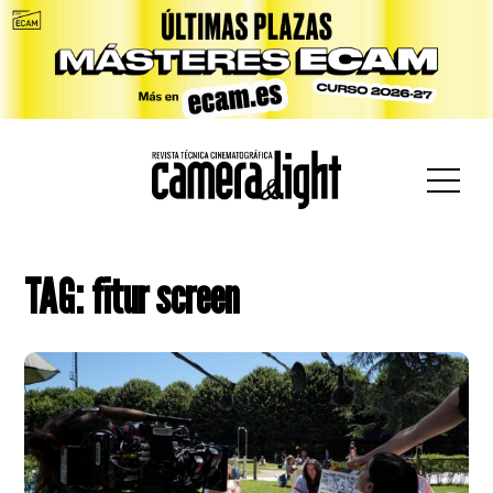
car:
TAG: fitur screen