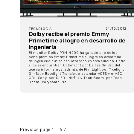
24/10/2012
TECNOLOGÍA
Dolby recibe el premio Emmy
Primetime al logro en desarrollo de
ingeniería
El monitor Dolby PRM-4200 ha ganado uno de los
ocho premios Emmy Primetime al logro en desarrollo
de ingeniería que se han otorgado en esta edición. Entre
ellos se encuentran Colorfront por Dailies On Set, del
que ya informamos, además de FilmLight por Truelight
On-Set y Baselight Transfer, el estandar ACES y el ASC
CDL, Sony por OLED, Netflix y Toon Boom por Toon
Boom Storyboard Pro.
Paginación
Page
Page
Page
Previous page
1
…
6
7