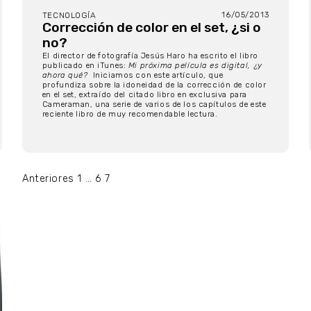
16/05/2013
TECNOLOGÍA
Corrección de color en el set, ¿si o
no?
El director de fotografía Jesús Haro ha escrito el libro
publicado en iTunes:
Mi próxima película es digital, ¿y
ahora qué?
Iniciamos con este artículo, que
profundiza sobre la idoneidad de la corrección de color
en el set, extraído del citado libro en exclusiva para
Cameraman, una serie de varios de los capítulos de este
reciente libro de muy recomendable lectura.
Paginación
Anteriores
1
…
6
7
de
entradas