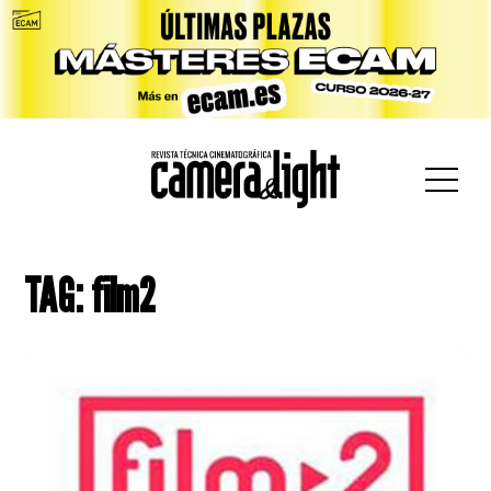
car:
TAG: film2