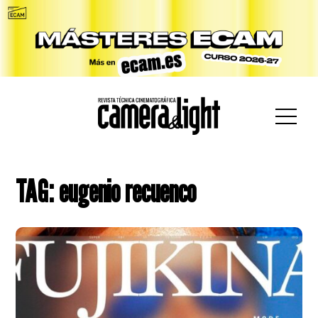
car:
TAG: eugenio recuenco