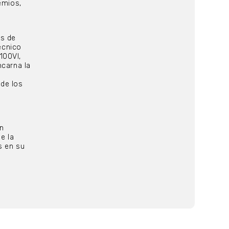
emios,
es de
écnico
100VI,
ncarna la
de los
en
e la
s en su