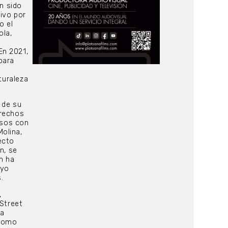
an sido
ivo por
o el
ola,
En 2021,
para
a
turaleza
 de su
erechos
rsos con
olina,
ecto
n, se
n ha
ayo
.
,
 Street
ta
 como