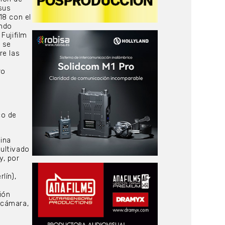
sus
18 con el
ando
Fujifilm
l se
re las
ro
co de
ina
cultivado
y, por
lín),
ión
a cámara,