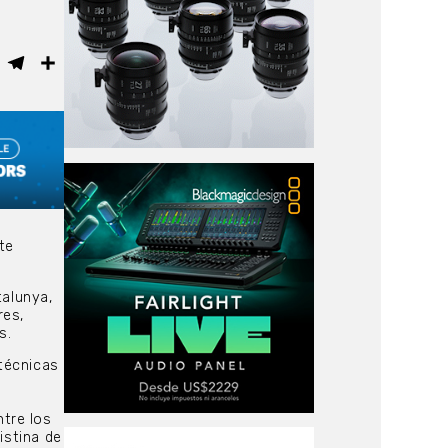
ebook
WhatsApp
Telegram
Compartir
te
talunya,
res,
s.
 técnicas
s
tre los
istina de