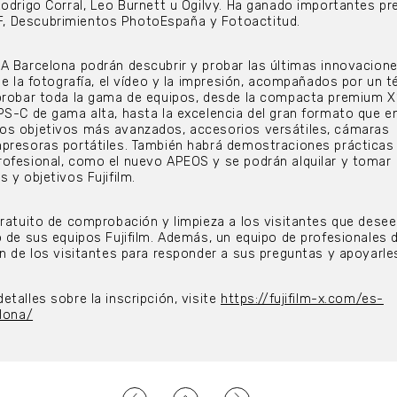
Rodrigo Corral, Leo Burnett u Ogilvy. Ha ganado importantes pr
, Descubrimientos PhotoEspaña y Fotoactitud.
A Barcelona podrán descubrir y probar las últimas innovacion
de la fotografía, el vídeo y la impresión, acompañados por un t
 probar toda la gama de equipos, desde la compacta premium X
PS-C de gama alta, hasta la excelencia del gran formato que e
os objetivos más avanzados, accesorios versátiles, cámaras
presoras portátiles. También habrá demostraciones prácticas 
rofesional, como el nuevo APEOS y se podrán alquilar y tomar
 y objetivos Fujifilm.
gratuito de comprobación y limpieza a los visitantes que dese
o de sus equipos Fujifilm. Además, un equipo de profesionales d
ón de los visitantes para responder a sus preguntas y apoyarle
talles sobre la inscripción, visite
https://fujifilm-x.com/es-
elona/