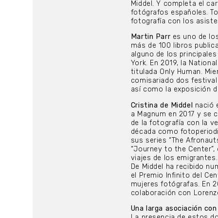
Middel. Y completa el ca
fotógrafos españoles. To
fotografía con los asist
Martin Parr
es uno de lo
más de 100 libros public
alguno de los principal
York. En 2019, la Nationa
titulada Only Human. Mie
comisariado dos festivale
así como la exposición de
Cristina de Middel
nació e
a Magnum en 2017 y se co
de la fotografía con la 
década como fotoperiodis
sus series “The Afronauts
“Journey to the Center”,
viajes de los emigrantes.
De Middel ha recibido nu
el Premio Infinito del Ce
mujeres fotógrafas. En 20
colaboración con Lorenz
Una larga asociación c
La presencia de estos do