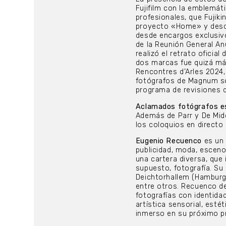
Fujifilm con la emblemá
profesionales, que Fujik
proyecto «Home» y desde
desde encargos exclusivo
de la Reunión General An
realizó el retrato oficia
dos marcas fue quizá más
Rencontres d’Arles 2024
fotógrafos de Magnum so
programa de revisiones d
Aclamados fotógrafos e
Además de Parr y De Mid
los coloquios en directo
Eugenio Recuenco
es un 
publicidad, moda, escenog
una cartera diversa, que 
supuesto, fotografía. Su
Deichtorhallem (Hamburgo
entre otros. Recuenco de
fotografías con identida
artística sensorial, esté
inmerso en su próximo pr