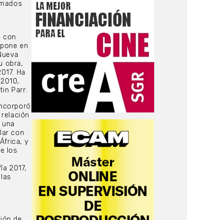
lamados
, con
xpone en
 Nueva
u obra,
2017. Ha
 2010,
in Parr.
incorporó
 relación
s una
lar con
África, y
e los
ía 2017,
 las
ión de