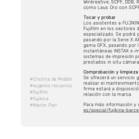
Winkreative, SCPF, DDB, 
como Laus Oro con SCPF
Tocar y probar
Los asistentes a FUJIKIN
Fujifilm en los sectores 
especializado. Se podrá
pasando por la Serie X A
gama GFX, pasando por l
instantáneas INSTAX e im
sistemas de impresión p
prestados in situ cámaras
Comprobación y limpieza
Se ofrecerá un servicio 
#Cristina de Middel
realizar el mantenimient
#eugenio recuenco
firma estará a disposici
#fujifilm
relación con la marca.
#fujikina
Para más información y de
#Martin Parr
es/special/fujikina-barc