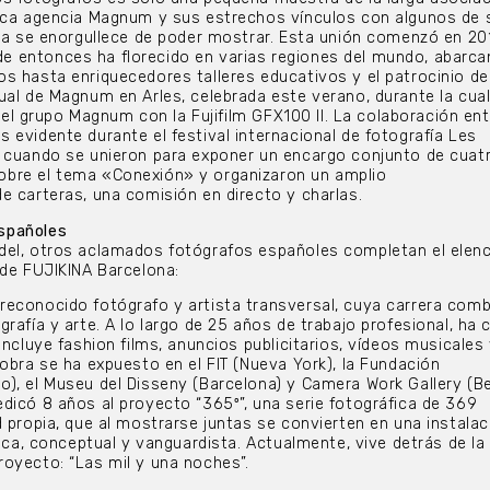
tica agencia Magnum y sus estrechos vínculos con algunos de 
ina se enorgullece de poder mostrar. Esta unión comenzó en 20
 entonces ha florecido en varias regiones del mundo, abarc
s hasta enriquecedores talleres educativos y el patrocinio de 
ual de Magnum en Arles, celebrada este verano, durante la cua
l del grupo Magnum con la Fujifilm GFX100 II. La colaboración ent
 evidente durante el festival internacional de fotografía Les
, cuando se unieron para exponer un encargo conjunto de cuat
bre el tema «Conexión» y organizaron un amplio
e carteras, una comisión en directo y charlas.
spañoles
del, otros aclamados fotógrafos españoles completan el elen
 de FUJIKINA Barcelona:
reconocido fotógrafo y artista transversal, cuya carrera comb
rafía y arte. A lo largo de 25 años de trabajo profesional, ha 
incluye fashion films, anuncios publicitarios, vídeos musicales 
 obra se ha expuesto en el FIT (Nueva York), la Fundación
), el Museu del Disseny (Barcelona) y Camera Work Gallery (Ber
dicó 8 años al proyecto “365º”, una serie fotográfica de 369
d propia, que al mostrarse juntas se convierten en una instalac
tica, conceptual y vanguardista. Actualmente, vive detrás de l
oyecto: “Las mil y una noches”.