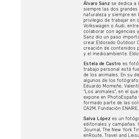
Álvaro Sanz
se dedica a l
siempre las dos grandes 
naturaleza y siempre en 
privilegio de trabajar e
Volkswagen o Audi, entre
colaborar con agencias 
Sanz dio un paso importa
crear Eldorado Outdoor C
creación de contenidos pa
y el medioambiente. Eldo
Estela de Castro
es fotóg
trabajo personal está fu
de los animales. En su d
algunos de los fotógrafo
Eduardo Momeñe, Valentí
“Los animales”, en el qu
expone en PhotoEspaña y 
formado parte de las col
CA2M, Fundación ENAIRE,
Salva López
es un fotógr
editoriales y campañas. 
Journal, The New York Ti
enRoute, Travel and Leisu