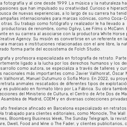
a fotografía y al cine desde 1999. La música y la naturaleza h
pasiones que han impulsado su creatividad. Curioso e hiperact
busca de nuevas experiencias, a lo largo de su carrera ha tenid
n campañas internacionales para marcas icónicas, como Coca-C
 otras. Su trabajo como fotógrafo y realizador le ha llevado a
y productoras de renombre, como Ogilvy, Lee Films o McCann. 
nte en su carrera al asociarse con la productora White Horse 
reative Agency. Su misión es convertirse en un referente en l
ra marcas e instituciones relacionadas con el aire libre, la na
rado forma parte del ecosistema de Folch Studio.
rafa y profesora especializada en fotografía de retrato. Parte
ertemente ligado a la lucha por los derechos humanos y los d
esarrollo como autora, se especializa a través de talleres y cu
s nacionales más importantes como Javier Vallhonrat, Óscar M
n Vallhonrat, Manuel Outumuro o Sofía Moro. En 2022, su proy
e retrata animales rescatados de diferentes tipos de explotació
es publicado en formato libro por La Fábrica. Su obra tambié
ecciones del Ministerio de Cultura, el Centro de Arte Dos de M
 Asamblea de Madrid, COEM y en diversas colecciones privadas
afo freelance afincado en Barcelona especializado en retratos
Ha trabajado para clientes editoriales, como Monocle, The Wall
mes, Bloomberg Business Week, The Sunday Telegraph, la revis
re, Dwell, Food and Wine o The Fader; y clientes publicitarios,