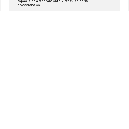
espacio de asesoramiento y reflexión entre
profesionales.
11/03/2013
CINE / SERIES
Décima edición de Documenta
Madrid
Coincidiendo con el
décimo aniversario y el cambio en