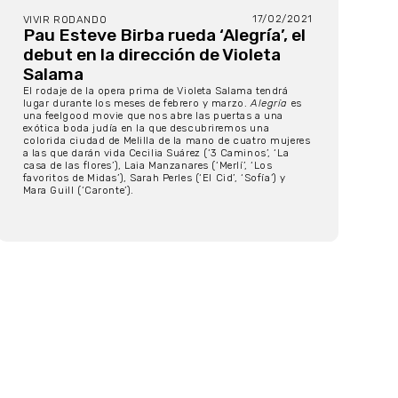
17/02/2021
VIVIR RODANDO
Pau Esteve Birba rueda ‘Alegría’, el
debut en la dirección de Violeta
Salama
El rodaje de la opera prima de Violeta Salama tendrá
lugar durante los meses de febrero y marzo.
Alegría
es
una feelgood movie que nos abre las puertas a una
exótica boda judía en la que descubriremos una
colorida ciudad de Melilla de la mano de cuatro mujeres
a las que darán vida Cecilia Suárez (‘3 Caminos’, ‘La
casa de las flores’), Laia Manzanares (‘Merlí’, ‘Los
favoritos de Midas’), Sarah Perles (‘El Cid’, ‘Sofía’) y
Mara Guill (‘Caronte’).