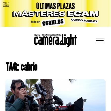
car:
TAG: cabrio