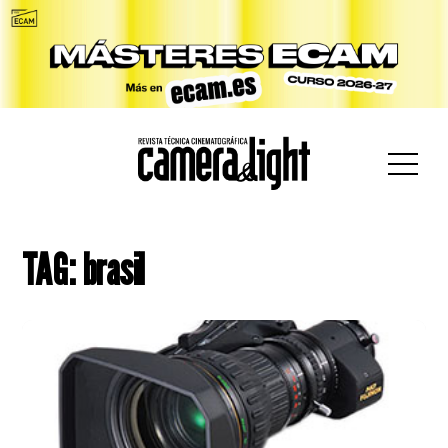
car:
TAG: brasil