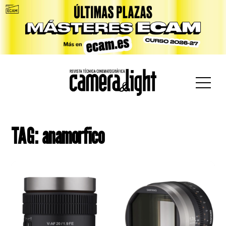
car:
TAG: anamorfico