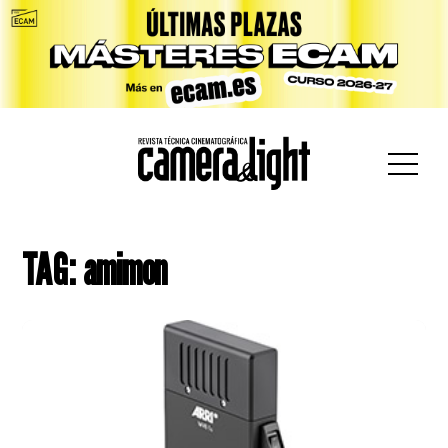
car:
TAG: amimon